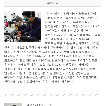
수행업무
에너지 분야에 인공지능 기술을 도입하여
지능화하는 연구를 수행하고 있다. 에너지
(전력,열,수소 등) 시스템의 효율적 관제·
운영을 위해, 전력 IoT 표준화(KS eIoT, OMA
LwM2M), 시계열 예측, 운영 최적화,
업무지원 LLM, 피지컬AI, 자율실험실 기술을
연구개발하고 있다. 에너지 분야 IoT
프로토콜 표준 기술을 개발하였으며, 시계열
인공지능 기술을 활용한 신재생에너지/분산에너지원 발전·수요·가격 예측과
이를 연계한 ESS 스케줄링·수요자원(DR)·거래 전략 최적화를 수행하고,
디지털트윈·CPS 기반 상태추정과 이상/고장진단·수명예측(RUL) 기술을
고도화한다. 또한 현장 문서·데이터·알람을 이해하는 특화 LLM 에이전트로
운전·정비·거래 업무 지원 기술을 개발하고, 소재·부품·장비 영역에는
실험설계–계측–분석–조건탐색을 자동화할 수 있는 AI 자율실험실 기술을
연구한다. 시뮬레이션과 현장 피드백을 통해 신뢰 가능한 운영지능을
구현하며, 개발 기술은 발전·신재생 에너지 운영/설비관리, 마이크로그리드·
전력거래, 철도·산업설비 관리 등 현장에 확장 적용한다.
에너지지능화연구실