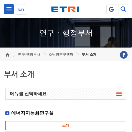
본문 바로가기
주요메뉴 바로가기
하단메뉴 바로가기
En
연구ㆍ행정부서
연구·행정부서
호남권연구센터
부서 소개
부서 소개
메뉴를 선택하세요.
에너지지능화연구실
소개