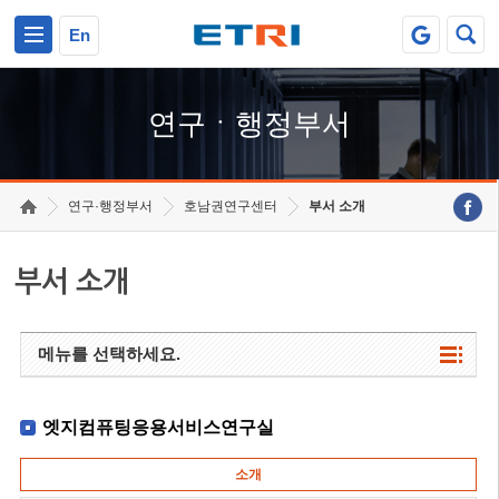
본문 바로가기
주요메뉴 바로가기
하단메뉴 바로가기
En
연구ㆍ행정부서
연구·행정부서
호남권연구센터
부서 소개
부서 소개
메뉴를 선택하세요.
엣지컴퓨팅응용서비스연구실
소개