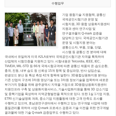
수행업무
기업 융합기술 지원협력, 광통신
국제공인시험기관 운영 및
시험지원, 3D 융합 상용화지원센터
지원과 센터 연구사업 및
연구결과물의 Q-mark 검증을
담당하고 있다. 국제공인시험기관
운영 및 시험지원 분야는
광통신소자, 부품, 모듈, 단말,
시스템 등 광통신 전 분야에 대해
국내에서 유일하게 미국 A2LA로부터 국제공인시험기관 자격을 획득하여
산업체의 시험인증을 지원하고 있다. 시험내용은 Telcordia, IEEE, IEC,
TIA/EIA, MIL-STD 등 66개 국제시험규격에 따른 광통신 제품의 온·습도순환,
충격, 진동, 내부 습도 등 신뢰성 15개 항목 및 중심파장, 반사·삽입손실,
편광모드 분산 등 특성 측정 42개 항목에 달한다. 3D융합상용화지원 분야는
기존 산업의 구조에 3차원 영상기술 또는 3차원 정보기술을 접목하여 새로운
부가가치 창출을 위해 광주광역시 지역을 거점으로 3D융합상용화지원센터
지원인프라 구축 및 상용화지원서비스, 기술사업화지원을 통해 3D 강소기업
및 중핵기업을 육성하여 지역균형발전을 목적으로 있다. 또한 1실 1기업 지원,
ETRI 신기술설명회 개최, 중소기업 지원활동에 대한 고객 만족도 조사를
수행하고 있으며, 호남권연구센터에서 수행하고 있는 연구개발 사업에 대한
품질관리를 위하여 사업 Q-mark 프로세스 검증과 기술 이전을 위한 연구개발
결과물에 대한 기술 Q-mark 검증업무도 수행하고 있다.