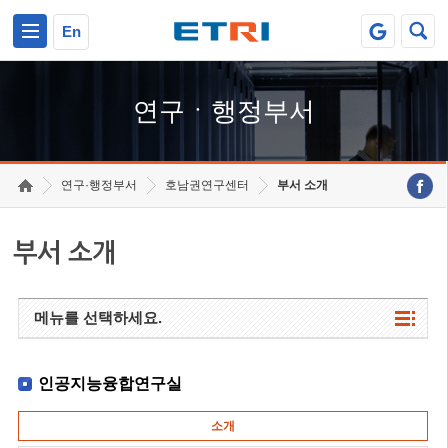
본문 바로가기
주요메뉴 바로가기
하단메뉴 바로가기
En
연구ㆍ행정부서
연구·행정부서
호남권연구센터
부서 소개
부서 소개
메뉴를 선택하세요.
인공지능융합연구실
소개