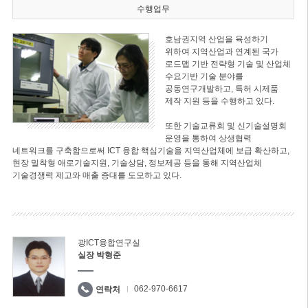
수행업무
호남권지역 산업을 육성하기
위하여 지역산업과 연계된 국가
로드맵 기반 전략형 기술 및 산업체
수요기반 기술 분야를
공동연구개발하고, 특허 시제품
제작 지원 등을 수행하고 있다.
또한 기술교류회 및 신기술설명회
운영을 통하여 상생협력
네트워크를 구축함으로써 ICT 융합 핵심기술을 지역산업체에 보급 확산하고,
현장 밀착형 애로기술지원, 기술상담, 정보제공 등을 통해 지역산업체
기술경쟁력 제고와 매출 증대를 도모하고 있다.
광ICT융합연구실
실장 박형준
062-970-6617
연락처