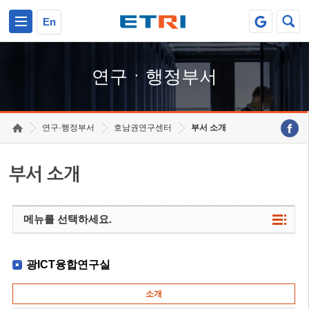
본문 바로가기
주요메뉴 바로가기
하단메뉴 바로가기
En
연구ㆍ행정부서
연구·행정부서
호남권연구센터
부서 소개
부서 소개
메뉴를 선택하세요.
광ICT융합연구실
소개