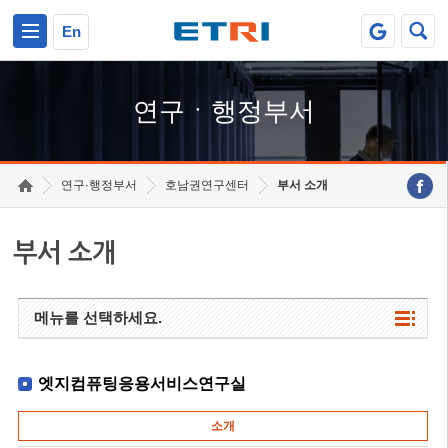
본문 바로가기
주요메뉴 바로가기
하단메뉴 바로가기
En
연구ㆍ행정부서
연구·행정부서
호남권연구센터
부서 소개
부서 소개
메뉴를 선택하세요.
엣지컴퓨팅응용서비스연구실
소개