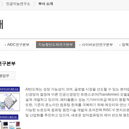
인공지능연구소
부서 소개
개
AIDC연구본부
지능형반도체연구본부
사이버보안연구본부
정책
연구본부
행업무
AI반도체는 성장 가능성이 크며, 글로벌 시장을 선도할 수 있는 
신경망의 절정에 이른 인공신경망인 트랜스포머(Transformer) 모
설계·개발하고 있으며, 페타플롭스 성능 기가바이트급 메모리 융합 N
또한, 기존의 폰노이만 컴퓨팅 한계를 극복하기 위해 메모리와 연산
가능한 뉴로모픽 컴퓨팅 원천기술 개발과 초저전력 RISC-V 엣지프로
및 산업화를 추진하고 있으며, 새로운 양자컴퓨팅의 제어 반도체 원천