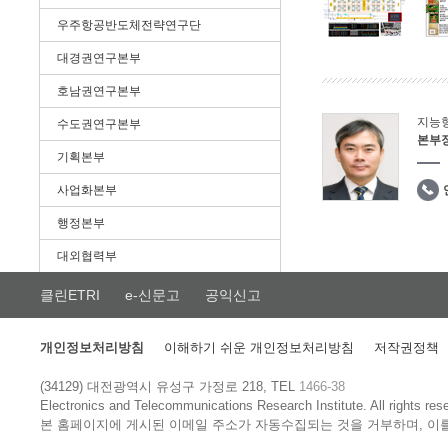
우주항공반도체전략연구단
대경권연구본부
호남권연구본부
지능
수도권연구본부
본부
기획본부
사업화본부
행정본부
대외협력부
클린ETRI
e-신문고
공익신고
개인정보처리방침
이해하기 쉬운 개인정보처리방침
저작권정책
(34129) 대전광역시 유성구 가정로 218, TEL
1466-38
Electronics and Telecommunications Research Institute.
All rights res
본 홈페이지에 게시된 이메일 주소가 자동수집되는 것을 거부하며, 이