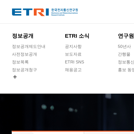
본문 바로가기
주요메뉴 바로가기
하단메뉴 바로가기
정보공개
ETRI 소식
연구원
정보공개제도안내
공지사항
50년사
사전정보공개
보도자료
간행물
정보목록
ETRI SNS
정보통신
정보공개청구
채용공고
홍보 동
경영공시
공공데이터개방
사업실명제