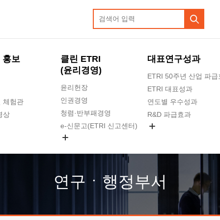
 홍보
클린 ETRI
대표연구성과
(윤리경영)
ETRI 50주년 산업 파
윤리헌장
ETRI 대표성과
인권경영
 체험관
연도별 우수성과
청렴·반부패경영
영상
R&D 파급효과
e-신문고(ETRI 신고센터)
지식공유플랫폼
공익신고
청렴포털 신고
고객의소리
연구ㆍ행정부서
수의계약 현황
부패징계 현황
감사결과공개