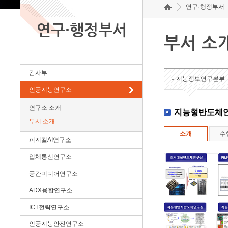
연구·행정부서
연구·행정부서
부서 소
감사부
지능정보연구본부
인공지능연구소
연구소 소개
지능형반도체
부서 소개
소개
수
피지컬AI연구소
입체통신연구소
공간미디어연구소
ADX융합연구소
ICT전략연구소
인공지능안전연구소