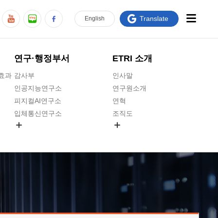
Translate
En
glish
연구·행정부서
ETRI 소개
급효과
감사부
인사말
인공지능연구소
연구원소개
피지컬AI연구소
연혁
입체통신연구소
조직도
공간미디어연구소
기타 공개정보
ADX융합연구소
원규 제·개정 예고
ICT전략연구소
연구원 고객헌장
인공지능안전연구소
ETRI CI
우주항공반도체전략연구단
주요업무연락처
대경권연구본부
찾아오시는길
호남권연구본부