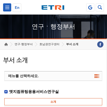
본문 바로가기
주요메뉴 바로가기
하단메뉴 바로가기
En
연구ㆍ행정부서
연구·행정부서
호남권연구센터
부서 소개
부서 소개
메뉴를 선택하세요.
엣지컴퓨팅응용서비스연구실
소개