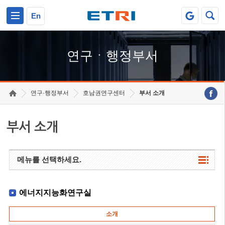
본문 바로가기
주요메뉴 바로가기
하단메뉴 바로가기
En
연구ㆍ행정부서
연구·행정부서
호남권연구센터
부서 소개
부서 소개
메뉴를 선택하세요.
에너지지능화연구실
소개