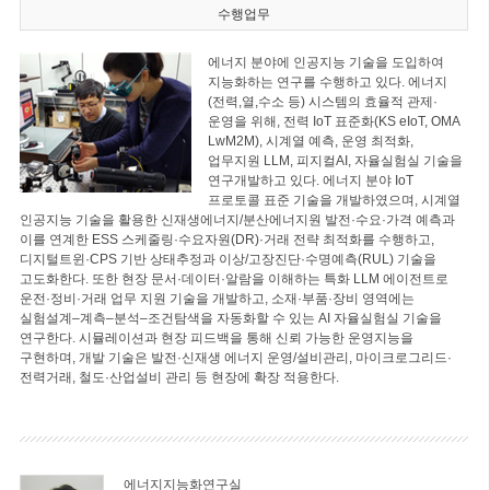
수행업무
에너지 분야에 인공지능 기술을 도입하여
지능화하는 연구를 수행하고 있다. 에너지
(전력,열,수소 등) 시스템의 효율적 관제·
운영을 위해, 전력 IoT 표준화(KS eIoT, OMA
LwM2M), 시계열 예측, 운영 최적화,
업무지원 LLM, 피지컬AI, 자율실험실 기술을
연구개발하고 있다. 에너지 분야 IoT
프로토콜 표준 기술을 개발하였으며, 시계열
인공지능 기술을 활용한 신재생에너지/분산에너지원 발전·수요·가격 예측과
이를 연계한 ESS 스케줄링·수요자원(DR)·거래 전략 최적화를 수행하고,
디지털트윈·CPS 기반 상태추정과 이상/고장진단·수명예측(RUL) 기술을
고도화한다. 또한 현장 문서·데이터·알람을 이해하는 특화 LLM 에이전트로
운전·정비·거래 업무 지원 기술을 개발하고, 소재·부품·장비 영역에는
실험설계–계측–분석–조건탐색을 자동화할 수 있는 AI 자율실험실 기술을
연구한다. 시뮬레이션과 현장 피드백을 통해 신뢰 가능한 운영지능을
구현하며, 개발 기술은 발전·신재생 에너지 운영/설비관리, 마이크로그리드·
전력거래, 철도·산업설비 관리 등 현장에 확장 적용한다.
에너지지능화연구실