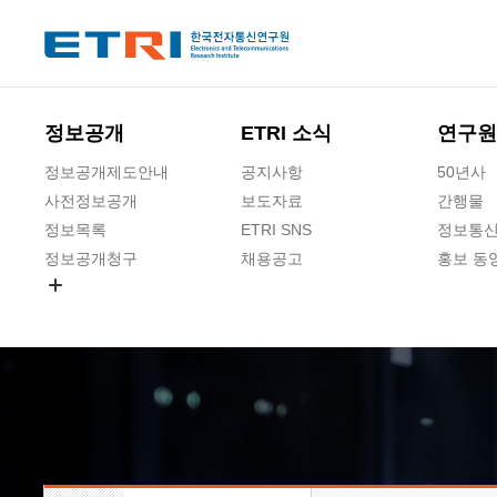
본문 바로가기
주요메뉴 바로가기
하단메뉴 바로가기
정보공개
ETRI 소식
연구원
정보공개제도안내
공지사항
50년사
사전정보공개
보도자료
간행물
정보목록
ETRI SNS
정보통신
정보공개청구
채용공고
홍보 동
경영공시
공공데이터개방
사업실명제