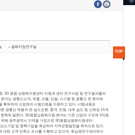
수도권연구본부
기획본부
사업화본부
행정본부
대외협력부
실
광패키징연구실
TOP
, 3D 융합 상용화지원센터 지원과 센터 연구사업 및 연구결과물의
분야는 광통신소자, 부품, 모듈, 단말, 시스템 등 광통신 전 분야에
을 획득하여 산업체의 시험인증을 지원하고 있다. 시험내용은
제시험규격에 따른 광통신 제품의 온·습도순환, 충격, 진동, 내부 습도 등 신뢰성 15개
2개 항목에 달한다. 3D융합상용화지원 분야는 기존 산업의 구조에 3차원
을 위해 광주광역시 지역을 거점으로 3D융합상용화지원센터
 강소기업 및 중핵기업을 육성하여 지역균형발전을 목적으로 있다.
활동에 대한 고객 만족도 조사를 수행하고 있으며, 호남권연구센터에서