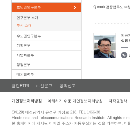
Q-mark 검증업무도 수
호남권연구본부
연구본부 소개
부서 소개
인공
수도권연구본부
실장
기획본부
사업화본부
행정본부
대외협력부
클린ETRI
e-신문고
공익신고
개인정보처리방침
이해하기 쉬운 개인정보처리방침
저작권정책
(34129) 대전광역시 유성구 가정로 218, TEL
1466-38
Electronics and Telecommunications Research Institute.
All rights res
본 홈페이지에 게시된 이메일 주소가 자동수집되는 것을 거부하며, 이