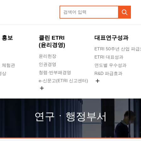
 홍보
클린 ETRI
대표연구성과
(윤리경영)
ETRI 50주년 산업 파
윤리헌장
ETRI 대표성과
인권경영
 체험관
연도별 우수성과
청렴·반부패경영
영상
R&D 파급효과
e-신문고(ETRI 신고센터)
지식공유플랫폼
공익신고
청렴포털 신고
고객의소리
연구ㆍ행정부서
수의계약 현황
부패징계 현황
감사결과공개