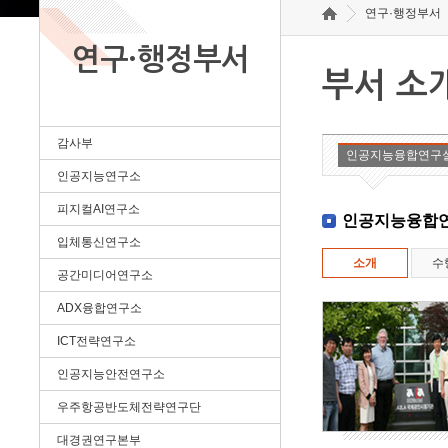
연구·행정부서
연구·행정부서
부서 소
감사부
인공지능융합연구
인공지능연구소
피지컬AI연구소
인공지능융합
입체통신연구소
소개
수
공간미디어연구소
ADX융합연구소
ICT전략연구소
인공지능안전연구소
우주항공반도체전략연구단
대경권연구본부