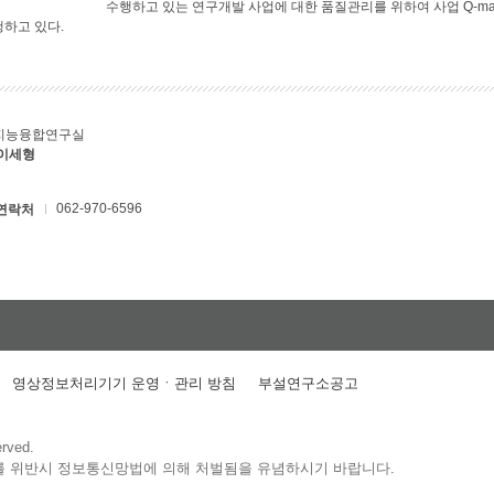
수행하고 있는 연구개발 사업에 대한 품질관리를 위하여 사업 Q-ma
행하고 있다.
지능융합연구실
 이세형
062-970-6596
연락처
영상정보처리기기 운영ㆍ관리 방침
부설연구소공고
erved.
를 위반시 정보통신망법에 의해 처벌됨을 유념하시기 바랍니다.