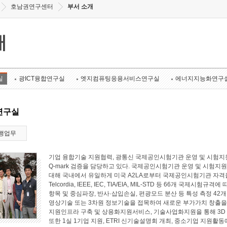
호남권연구센터
부서 소개
개
실
광ICT융합연구실
엣지컴퓨팅응용서비스연구실
에너지지능화연구
연구실
행업무
기업 융합기술 지원협력, 광통신 국제공인시험기관 운영 및 시험지원
Q-mark 검증을 담당하고 있다. 국제공인시험기관 운영 및 시험지원 
대해 국내에서 유일하게 미국 A2LA로부터 국제공인시험기관 자격
Telcordia, IEEE, IEC, TIA/EIA, MIL-STD 등 66개 국
항목 및 중심파장, 반사·삽입손실, 편광모드 분산 등 특성 측정 4
영상기술 또는 3차원 정보기술을 접목하여 새로운 부가가치 창출
지원인프라 구축 및 상용화지원서비스, 기술사업화지원을 통해 3D
또한 1실 1기업 지원, ETRI 신기술설명회 개최, 중소기업 지원