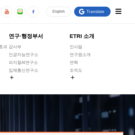
Translate
En
glish
연구·행정부서
ETRI 소개
급효과
감사부
인사말
인공지능연구소
연구원소개
피지컬AI연구소
연혁
입체통신연구소
조직도
공간미디어연구소
기타 공개정보
ADX융합연구소
원규 제·개정 예고
ICT전략연구소
연구원 고객헌장
인공지능안전연구소
ETRI CI
우주항공반도체전략연구단
주요업무연락처
대경권연구본부
찾아오시는길
호남권연구본부