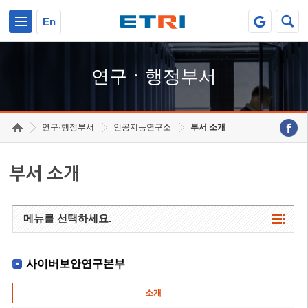
본문 바로가기
주요메뉴 바로가기
하단메뉴 바로가기
En
연구ㆍ행정부서
연구·행정부서
인공지능연구소
부서 소개
부서 소개
메뉴를 선택하세요.
사이버보안연구본부
소개