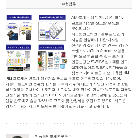
수행업무
AI반도체는 성장 가능성이 크며,
글로벌 시장을 선도할 수 있는
분야입니다.
지능형반도체연구본부는 인간의
지능을 달성하기 위한 디지털
신경망의 절정에 이른 인공신경망인
트랜스포머(Transformer) 모델을
기반으로 학습할 수 있는 초거대
인공신경망 SW/HW 반도체를 연구·
설계·개발하고 있으며, 페타플롭스
성능 기가바이트급 메모리 융합 NM-
PIM 프로세서 반도체 원천기술 확보를 목표로 연구하고 있습니다. 또한,
기존의 폰노이만 컴퓨팅 한계를 극복하기 위해 메모리와 연산 기능이 융합된
뇌신경망을 모사하여 초저전력·초고성능 병렬 연산이 가능한 뉴로모픽 컴퓨팅
원천기술 개발과 초저전력 RISC-V 엣지프로세서 및 생체, 물체 및 공간탐지
센싱 반도체 기술을 확보하고 고도화 및 산업화를 추진하고 있으며, 새로운
양자컴퓨팅의 제어 반도체 원천 기술에도 관심을 갖고 있습니다.
지능형반도체연구본부