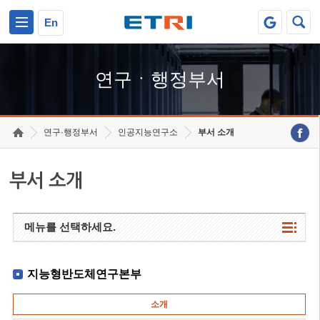
본문 바로가기
주요메뉴 바로가기
하단메뉴 바로가기
En
연구ㆍ행정부서
연구·행정부서
인공지능연구소
부서 소개
부서 소개
메뉴를 선택하세요.
지능형반도체연구본부
소개