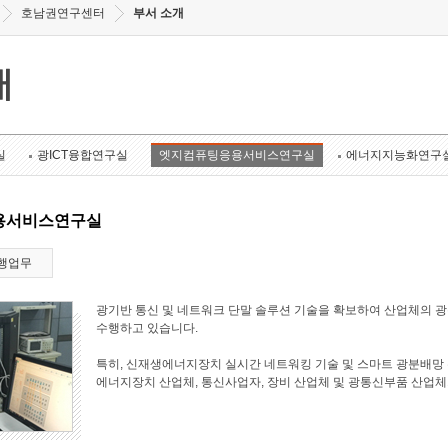
호남권연구센터
부서 소개
개
실
광ICT융합연구실
엣지컴퓨팅응용서비스연구실
에너지지능화연구
용서비스연구실
행업무
광기반 통신 및 네트워크 단말 솔루션 기술을 확보하여 산업체의 
수행하고 있습니다.
특히, 신재생에너지장치 실시간 네트워킹 기술 및 스마트 광분배망 
에너지장치 산업체, 통신사업자, 장비 산업체 및 광통신부품 산업체