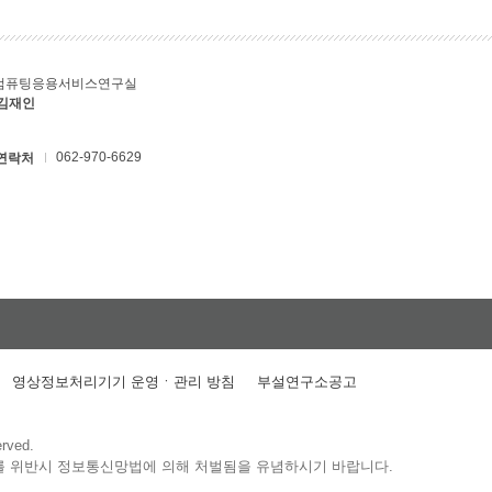
컴퓨팅응용서비스연구실
 김재인
062-970-6629
연락처
영상정보처리기기 운영ㆍ관리 방침
부설연구소공고
erved.
를 위반시 정보통신망법에 의해 처벌됨을 유념하시기 바랍니다.