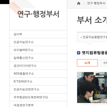
연구·행정부서
연구·행정부서
부서 소
감사부
인공지능융합연구
인공지능연구소
피지컬AI연구소
엣지컴퓨팅응
입체통신연구소
소개
수
공간미디어연구소
ADX융합연구소
ICT전략연구소
인공지능안전연구소
우주항공반도체전략연구단
대경권연구본부