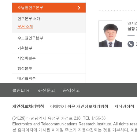
호남권연구본부
연구본부 소개
엣지
부서 소개
실장
수도권연구본부
기획본부
사업화본부
행정본부
대외협력부
클린ETRI
e-신문고
공익신고
개인정보처리방침
이해하기 쉬운 개인정보처리방침
저작권정책
(34129) 대전광역시 유성구 가정로 218, TEL
1466-38
Electronics and Telecommunications Research Institute.
All rights res
본 홈페이지에 게시된 이메일 주소가 자동수집되는 것을 거부하며, 이