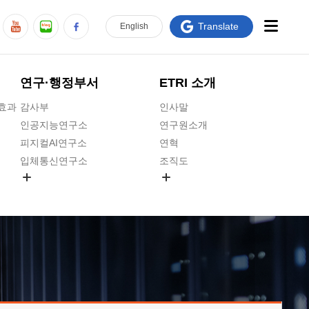
Translate
En
glish
연구·행정부서
ETRI 소개
급효과
감사부
인사말
인공지능연구소
연구원소개
피지컬AI연구소
연혁
입체통신연구소
조직도
공간미디어연구소
기타 공개정보
ADX융합연구소
원규 제·개정 예고
ICT전략연구소
연구원 고객헌장
인공지능안전연구소
ETRI CI
우주항공반도체전략연구단
주요업무연락처
대경권연구본부
찾아오시는길
호남권연구본부