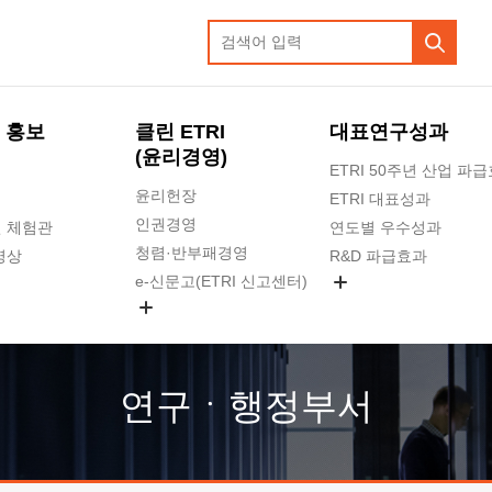
 홍보
클린 ETRI
대표연구성과
(윤리경영)
ETRI 50주년 산업 파
윤리헌장
ETRI 대표성과
인권경영
 체험관
연도별 우수성과
청렴·반부패경영
영상
R&D 파급효과
e-신문고(ETRI 신고센터)
지식공유플랫폼
공익신고
청렴포털 신고
고객의소리
연구ㆍ행정부서
수의계약 현황
부패징계 현황
감사결과공개