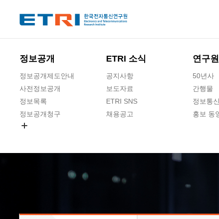
본문 바로가기
주요메뉴 바로가기
하단메뉴 바로가기
정보공개
ETRI 소식
연구원
정보공개제도안내
공지사항
50년사
사전정보공개
보도자료
간행물
정보목록
ETRI SNS
정보통신
정보공개청구
채용공고
홍보 동
경영공시
공공데이터개방
사업실명제