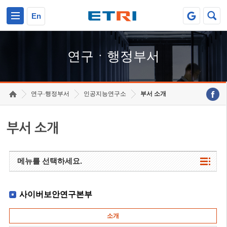
본문 바로가기
주요메뉴 바로가기
하단메뉴 바로가기
En
연구ㆍ행정부서
연구·행정부서
인공지능연구소
부서 소개
부서 소개
메뉴를 선택하세요.
사이버보안연구본부
소개