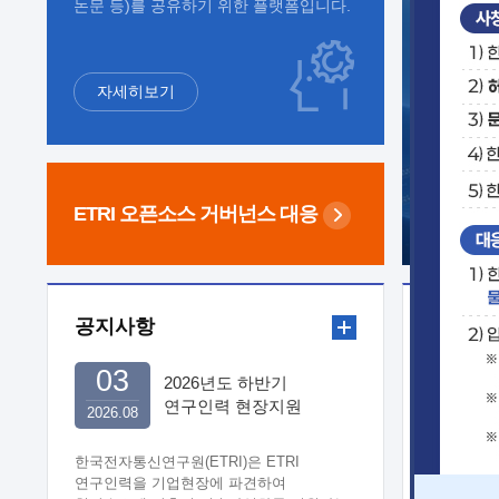
논문 등)를 공유하기 위한 플랫폼입니다.
자세히보기
ETRI 오픈소스
거버넌스 대응
공지사항
보도자
03
2026년도 하반기
연구인력 현장지원
2026.08
희망기업 신청/접수
한국전자통신연구원(ETRI)은 ETRI
연구인력을 기업현장에 파견하여