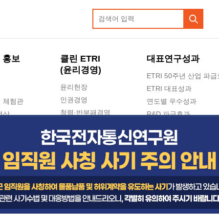
 홍보
클린 ETRI
대표연구성과
(윤리경영)
ETRI 50주년 산업 파
윤리헌장
ETRI 대표성과
인권경영
 체험관
연도별 우수성과
청렴·반부패경영
영상
R&D 파급효과
e-신문고(ETRI 신고센터)
지식공유플랫폼
공익신고
청렴포털 신고
고객의소리
수의계약 현황
부패징계 현황
감사결과공개