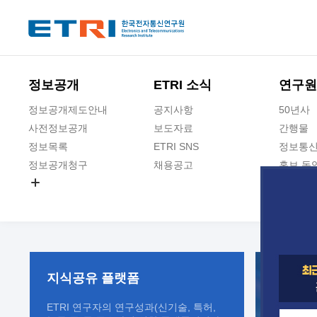
본문 바로가기
주요메뉴 바로가기
정보공개
ETRI 소식
연구원
정보공개제도안내
공지사항
50년사
사전정보공개
보도자료
간행물
정보목록
ETRI SNS
정보통신
정보공개청구
채용공고
홍보 동
경영공시
공공데이터개방
사업실명제
지식공유
플랫폼
ETRI 연구자의 연구성과(신기술, 특허,