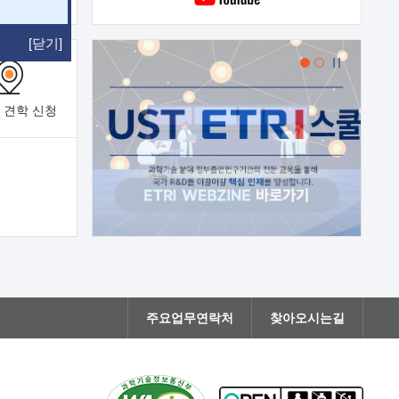
[닫기]
 견학
신청
주요업무연락처
찾아오시는길