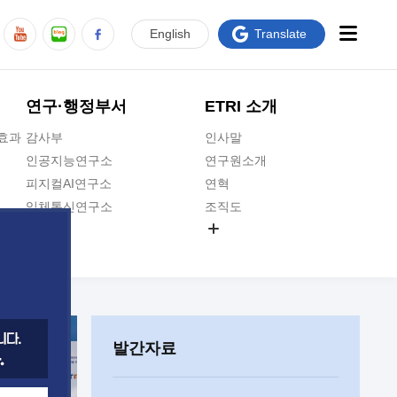
En
glish
Translate
연구·행정부서
ETRI 소개
급효과
감사부
인사말
인공지능연구소
연구원소개
피지컬AI연구소
연혁
입체통신연구소
조직도
공간미디어연구소
기타 공개정보
ADX융합연구소
원규 제·개정 예고
ICT전략연구소
연구원 고객헌장
인공지능안전연구소
ETRI CI
우주항공반도체전략연구단
주요업무연락처
발간자료
대경권연구본부
찾아오시는길
호남권연구본부