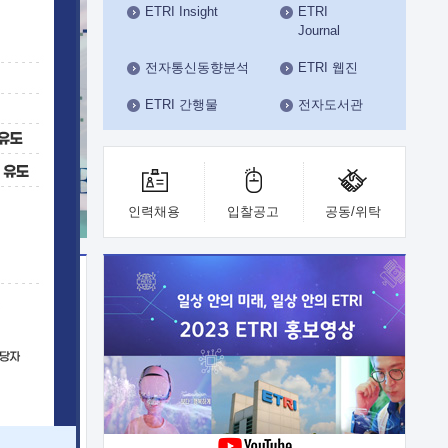
ETRI Insight
ETRI
수도권연구본부
Journal
기획본부
사업화본부
전자통신동향분석
ETRI 웹진
행정본부
ETRI 간행물
전자도서관
대외협력부
인력채용
입찰공고
공동/위탁
이전
업 지원
능 기술
체실험실