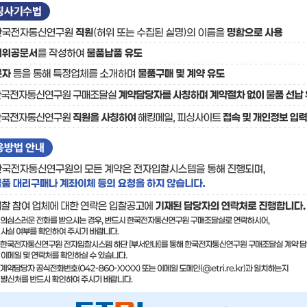
료
기술사업화플랫폼/기술
기술예고
중소기
보유특허
이전가
융합기술연구생산센터
반도