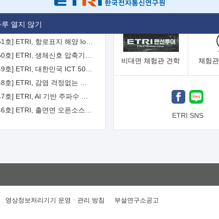
[2026-52호] ETRI, ITU-T 자율주행차 국제표준화 주도한다
루 열지 않기
[2026-51호] ETRI, 항로표지 해양 IoT 무선통신체계 개발 나선다
[2026-50호] ETRI, 생체신호 압축기술 국제표준 채택...의료 AI 시대 연다
비대면
체험관 견학
체험관
[2026-49호] ETRI, 대한민국 ICT 50년 역사를 담은 온라인 50년사 공개
[2026-48호] ETRI, 감염 걱정없는 공중 터치 인터페이스 시대 연다
[2026-47호] ETRI, AI 기반 주파수 예측기술 국제표준 이끌어
[2026-46호] ETRI, 출연연 오픈소스 협의체 '범출연연'으로 확대 운영
ETRI SNS
영상정보처리기기 운영ㆍ관리 방침
부설연구소공고