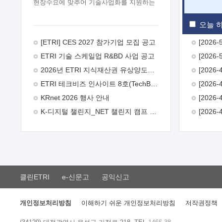
현장수요에 맞추어 기술사업화를 지원하는
『연구인력 현장지원』프로그램을
운영하고 있습니다.이에 연구인력의 지원을
오늘 하
희망하는 중소.중견기업에서는 신청하여
주시기 바랍니다.
2026년 8월
[ETRI] CES 2027 참가기업 모집 공고
한국전자통신연구원장
1. 추진개요

ETRI 기술 스케일업 R&BD 사업 공고
추진목적: ETRI 인력을 기업현장에 파견.
기술지원을 실시함으로써 ETRI 개발기술의
2026년 ETRI 지식재산권 유상양도계약 수요조사 공고
사업화를 지원하여 사업화성과를
ETRI 테크비즈 인사이트 8호(TechBiz Insight Vol.8) 발간
극대화하고, 지원기업을 강견기업으로
육성하고자 함.
 신청자격: ETRI
KRnet 2026 행사 안내
협력기업 및 일반 ICT 중소기업* 협력기업:
K-디지털 챌린지_NET 챌린지 캠프 시즌13 안내
ETRI 창업/연구소기업, 기술이전/출자기업
등 ETRI 개발기술을 사업화하고자 하는
기업
 파견기간: 1년 이상 [최대 3년까지
연속지원 가능]* 연속지원은 지원완료
시점에서 당해 지원실적과 차기 지원계획을
평가하여 결정
 기업부담: 연구인력
연봉기준 30 ~ 40%* (1년차) 연봉의 30%,
클린ETRI
e-신문고
공익신고
(2 ~ 3년차) 연봉의 40%
 추진일정(1)
희망기업 신청/접수(2)희망인력-희망기업
매칭(3)현장조사/ 선정(심의)(4)협약체결
개인정보처리방침
이해하기 쉬운 개인정보처리방침
저작권정책
(5)기업파견8월 3일 ~ 14일
8월 17일 ~
26일
9월초순
9월 중순
10월 이후*