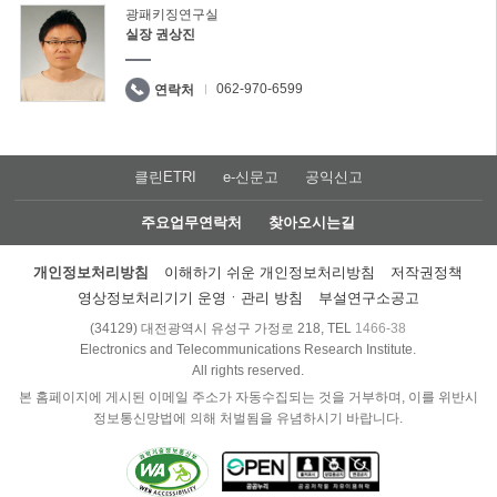
광패키징연구실
실장 권상진
062-970-6599
연락처
클린ETRI
e-신문고
공익신고
주요업무연락처
찾아오시는길
개인정보처리방침
이해하기 쉬운 개인정보처리방침
저작권정책
영상정보처리기기 운영ㆍ관리 방침
부설연구소공고
(34129) 대전광역시 유성구 가정로 218, TEL
1466-38
Electronics and Telecommunications Research Institute.
All rights reserved.
본 홈페이지에 게시된 이메일 주소가 자동수집되는 것을 거부하며, 이를 위반시
정보통신망법에 의해 처벌됨을 유념하시기 바랍니다.