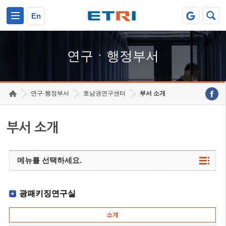
본문 바로가기
주요메뉴 바로가기
하단메뉴 바로가기
En
연구ㆍ행정부서
연구·행정부서
호남권연구센터
부서 소개
부서 소개
메뉴를 선택하세요.
광패키징연구실
소개