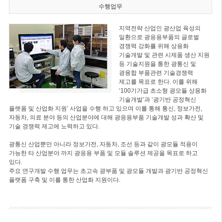
수행업무
지역전략 산업인 광산업 육성의
일환으로 광응용부품의 글로벌
경쟁력 강화를 위해 상용화
기술개발 및 관련 시제품 생산 지원
등 기술지원을 통한 광통신 및
광융합 부품관련 기술경쟁력
제고를 목표로 한다. 이를 위해
‘100기가급 초소형 광모듈 상용화
기술개발’과 ‘광기반 공정혁신
플랫폼 및 산업화 지원’ 사업을 수행 하고 있으며 이를 통해 통신, 정보가전,
자동차, 의료 분야 등의 산업분야에 대해 광응용부품 기술개발 성과 확산 및
기술 경쟁력 제고에 노력하고 있다.
광통신 산업뿐만 아니라 정보가전, 자동차, 조선 등과 같이 광모듈 적용이
가능한 타 산업분야 까지 광응용 부품 및 모듈 솔루션 제공을 목표로 하고
있다.
주요 연구개발 수행 업무는 초고속 광부품 및 광모듈 개발과 광기반 공정혁신
플랫폼 구축 및 이를 통한 산업화 지원이다.