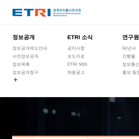
본문 바로가기
주요메뉴 바로가기
하단메뉴 바로가기
정보공개
ETRI 소식
연구원
정보공개제도안내
공지사항
50년사
사전정보공개
보도자료
간행물
정보목록
ETRI SNS
정보통신
정보공개청구
채용공고
홍보 동
경영공시
공공데이터개방
사업실명제