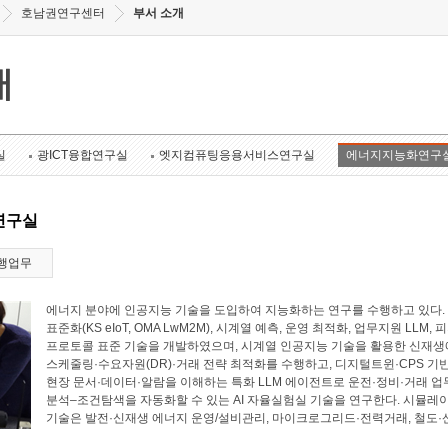
호남권연구센터
부서 소개
개
실
광ICT융합연구실
엣지컴퓨팅응용서비스연구실
에너지지능화연구
연구실
행업무
에너지 분야에 인공지능 기술을 도입하여 지능화하는 연구를 수행하고 있다. 에너
표준화(KS eIoT, OMA LwM2M), 시계열 예측, 운영 최적화, 업무지원 LL
프로토콜 표준 기술을 개발하였으며, 시계열 인공지능 기술을 활용한 신재생에
스케줄링·수요자원(DR)·거래 전략 최적화를 수행하고, 디지털트윈·CPS 기
현장 문서·데이터·알람을 이해하는 특화 LLM 에이전트로 운전·정비·거래 업
분석–조건탐색을 자동화할 수 있는 AI 자율실험실 기술을 연구한다. 시뮬레
기술은 발전·신재생 에너지 운영/설비관리, 마이크로그리드·전력거래, 철도·