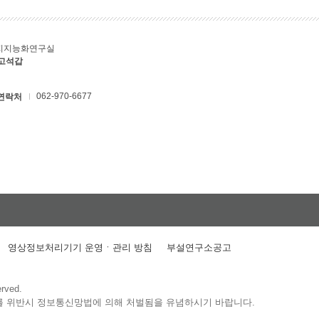
지지능화연구실
 고석갑
062-970-6677
연락처
영상정보처리기기 운영ㆍ관리 방침
부설연구소공고
erved.
를 위반시 정보통신망법에 의해 처벌됨을 유념하시기 바랍니다.