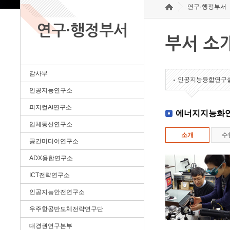
연구·행정부서
연구·행정부서
부서 소
감사부
인공지능융합연구
인공지능연구소
피지컬AI연구소
에너지지능화
입체통신연구소
소개
수
공간미디어연구소
ADX융합연구소
ICT전략연구소
인공지능안전연구소
우주항공반도체전략연구단
대경권연구본부