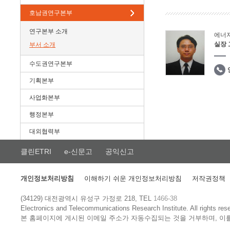
호남권연구본부
연구본부 소개
에너
실장
부서 소개
수도권연구본부
기획본부
사업화본부
행정본부
대외협력부
클린ETRI
e-신문고
공익신고
개인정보처리방침
이해하기 쉬운 개인정보처리방침
저작권정책
(34129) 대전광역시 유성구 가정로 218, TEL
1466-38
Electronics and Telecommunications Research Institute.
All rights res
본 홈페이지에 게시된 이메일 주소가 자동수집되는 것을 거부하며, 이