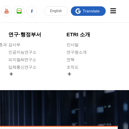
Translate
En
glish
연구·행정부서
ETRI 소개
급효과
감사부
인사말
인공지능연구소
연구원소개
피지컬AI연구소
연혁
입체통신연구소
조직도
공간미디어연구소
기타 공개정보
ADX융합연구소
원규 제·개정 예고
ICT전략연구소
연구원 고객헌장
인공지능안전연구소
ETRI CI
우주항공반도체전략연구단
주요업무연락처
대경권연구본부
찾아오시는길
호남권연구본부