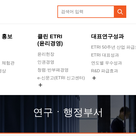
 홍보
클린 ETRI
대표연구성과
(윤리경영)
ETRI 50주년 산업 파
윤리헌장
ETRI 대표성과
인권경영
 체험관
연도별 우수성과
청렴·반부패경영
영상
R&D 파급효과
e-신문고(ETRI 신고센터)
지식공유플랫폼
공익신고
청렴포털 신고
고객의소리
연구ㆍ행정부서
수의계약 현황
부패징계 현황
감사결과공개