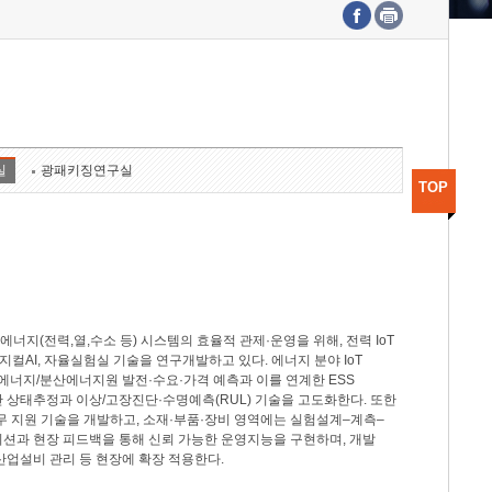
수도권연구본부
기획본부
사업화본부
행정본부
대외협력부
실
광패키징연구실
TOP
지(전력,열,수소 등) 시스템의 효율적 관제·운영을 위해, 전력 IoT
M, 피지컬AI, 자율실험실 기술을 연구개발하고 있다. 에너지 분야 IoT
너지/분산에너지원 발전·수요·가격 예측과 이를 연계한 ESS
반 상태추정과 이상/고장진단·수명예측(RUL) 기술을 고도화한다. 또한
무 지원 기술을 개발하고, 소재·부품·장비 영역에는 실험설계–계측–
이션과 현장 피드백을 통해 신뢰 가능한 운영지능을 구현하며, 개발
산업설비 관리 등 현장에 확장 적용한다.