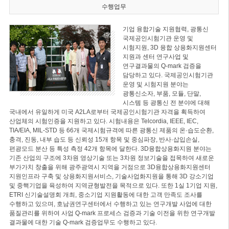
수행업무
기업 융합기술 지원협력, 광통신
국제공인시험기관 운영 및
시험지원, 3D 융합 상용화지원센터
지원과 센터 연구사업 및
연구결과물의 Q-mark 검증을
담당하고 있다. 국제공인시험기관
운영 및 시험지원 분야는
광통신소자, 부품, 모듈, 단말,
시스템 등 광통신 전 분야에 대해
국내에서 유일하게 미국 A2LA로부터 국제공인시험기관 자격을 획득하여
산업체의 시험인증을 지원하고 있다. 시험내용은 Telcordia, IEEE, IEC,
TIA/EIA, MIL-STD 등 66개 국제시험규격에 따른 광통신 제품의 온·습도순환,
충격, 진동, 내부 습도 등 신뢰성 15개 항목 및 중심파장, 반사·삽입손실,
편광모드 분산 등 특성 측정 42개 항목에 달한다. 3D융합상용화지원 분야는
기존 산업의 구조에 3차원 영상기술 또는 3차원 정보기술을 접목하여 새로운
부가가치 창출을 위해 광주광역시 지역을 거점으로 3D융합상용화지원센터
지원인프라 구축 및 상용화지원서비스, 기술사업화지원을 통해 3D 강소기업
및 중핵기업을 육성하여 지역균형발전을 목적으로 있다. 또한 1실 1기업 지원,
ETRI 신기술설명회 개최, 중소기업 지원활동에 대한 고객 만족도 조사를
수행하고 있으며, 호남권연구센터에서 수행하고 있는 연구개발 사업에 대한
품질관리를 위하여 사업 Q-mark 프로세스 검증과 기술 이전을 위한 연구개발
결과물에 대한 기술 Q-mark 검증업무도 수행하고 있다.