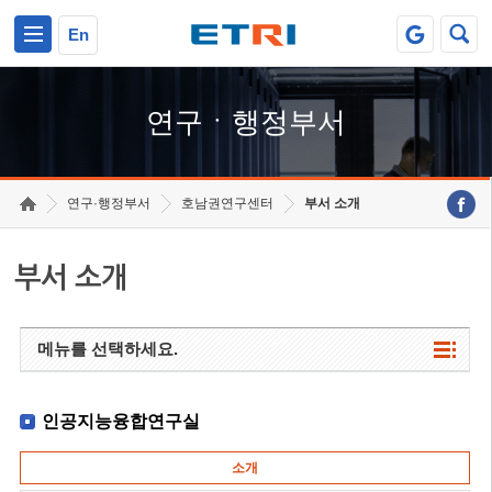
본문 바로가기
주요메뉴 바로가기
하단메뉴 바로가기
En
연구ㆍ행정부서
연구·행정부서
호남권연구센터
부서 소개
부서 소개
메뉴를 선택하세요.
인공지능융합연구실
소개