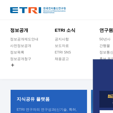
본문 바로가기
주요메뉴 바로가기
정보공개
ETRI 소식
연구원
정보공개제도안내
공지사항
50년사
사전정보공개
보도자료
간행물
정보목록
ETRI SNS
정보통신
정보공개청구
채용공고
홍보 동
경영공시
공공데이터개방
사업실명제
지식공유
플랫폼
ETRI 연구자의 연구성과(신기술, 특허,