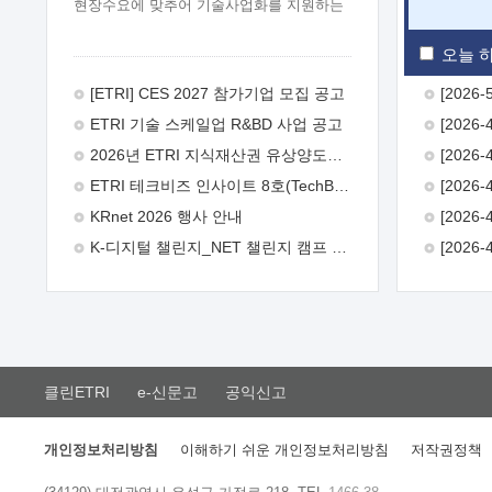
현장수요에 맞추어 기술사업화를 지원하는
『연구인력 현장지원』프로그램을
운영하고 있습니다.이에 연구인력의 지원을
오늘 하
희망하는 중소.중견기업에서는 신청하여
주시기 바랍니다.
2026년 8월
[ETRI] CES 2027 참가기업 모집 공고
한국전자통신연구원장
1. 추진개요

ETRI 기술 스케일업 R&BD 사업 공고
추진목적: ETRI 인력을 기업현장에 파견.
기술지원을 실시함으로써 ETRI 개발기술의
2026년 ETRI 지식재산권 유상양도계약 수요조사 공고
사업화를 지원하여 사업화성과를
ETRI 테크비즈 인사이트 8호(TechBiz Insight Vol.8) 발간
극대화하고, 지원기업을 강견기업으로
육성하고자 함.
 신청자격: ETRI
KRnet 2026 행사 안내
협력기업 및 일반 ICT 중소기업* 협력기업:
K-디지털 챌린지_NET 챌린지 캠프 시즌13 안내
ETRI 창업/연구소기업, 기술이전/출자기업
등 ETRI 개발기술을 사업화하고자 하는
기업
 파견기간: 1년 이상 [최대 3년까지
연속지원 가능]* 연속지원은 지원완료
시점에서 당해 지원실적과 차기 지원계획을
평가하여 결정
 기업부담: 연구인력
연봉기준 30 ~ 40%* (1년차) 연봉의 30%,
클린ETRI
e-신문고
공익신고
(2 ~ 3년차) 연봉의 40%
 추진일정(1)
희망기업 신청/접수(2)희망인력-희망기업
매칭(3)현장조사/ 선정(심의)(4)협약체결
개인정보처리방침
이해하기 쉬운 개인정보처리방침
저작권정책
(5)기업파견8월 3일 ~ 14일
8월 17일 ~
26일
9월초순
9월 중순
10월 이후*