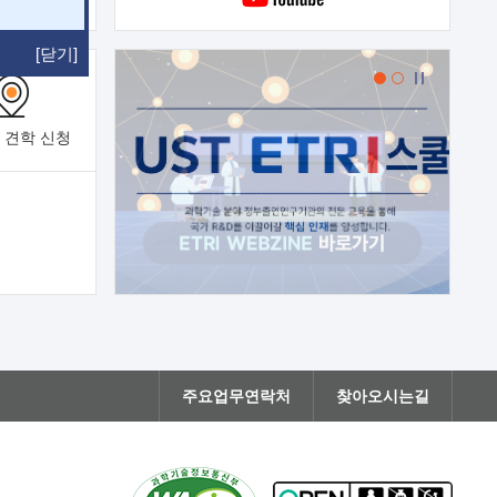
[닫기]
 견학
신청
주요업무연락처
찾아오시는길