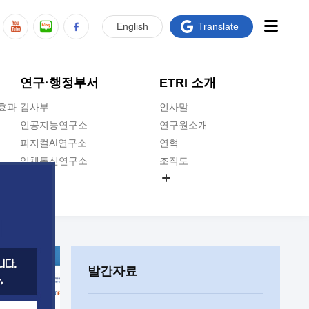
En
glish
Translate
연구·행정부서
ETRI 소개
급효과
감사부
인사말
인공지능연구소
연구원소개
피지컬AI연구소
연혁
입체통신연구소
조직도
공간미디어연구소
기타 공개정보
ADX융합연구소
원규 제·개정 예고
ICT전략연구소
연구원 고객헌장
인공지능안전연구소
ETRI CI
우주항공반도체전략연구단
주요업무연락처
발간자료
대경권연구본부
찾아오시는길
호남권연구본부