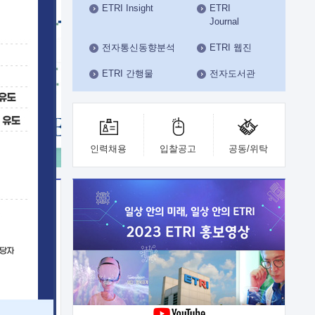
ETRI Insight
ETRI
수도권연구본부
Journal
기획본부
사업화본부
전자통신동향분석
ETRI 웹진
행정본부
ETRI 간행물
전자도서관
대외협력부
인력채용
입찰공고
공동/위탁
이전
업 지원
능 기술
체실험실