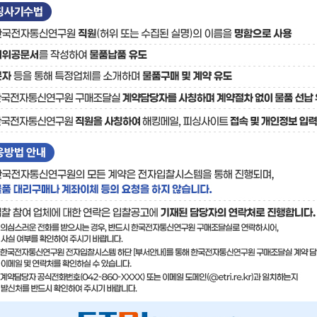
료
기술사업화플랫폼/기술
기술예고
중소기
보유특허
이전가
융합기술연구생산센터
반도