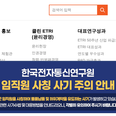
 홍보
클린 ETRI
대표연구성과
(윤리경영)
ETRI 50주년 산업 파
윤리헌장
ETRI 대표성과
인권경영
 체험관
연도별 우수성과
청렴·반부패경영
영상
R&D 파급효과
e-신문고(ETRI 신고센터)
지식공유플랫폼
공익신고
청렴포털 신고
고객의소리
수의계약 현황
부패징계 현황
감사결과공개