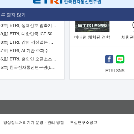
[2026-51호] ETRI, 항로표지 해양 IoT 무선통신체계 개발 나선다
루 열지 않기
[2026-50호] ETRI, 생체신호 압축기술 국제표준 채택...의료 AI 시대 연다
[2026-49호] ETRI, 대한민국 ICT 50년 역사를 담은 온라인 50년사 공개
비대면
체험관 견학
체험관
[2026-48호] ETRI, 감염 걱정없는 공중 터치 인터페이스 시대 연다
[2026-47호] ETRI, AI 기반 주파수 예측기술 국제표준 이끌어
[2026-46호] ETRI, 출연연 오픈소스 협의체 '범출연연'으로 확대 운영
[2026-45호] 한국전자통신연구원(ETRI) 인사
ETRI SNS
영상정보처리기기 운영ㆍ관리 방침
부설연구소공고