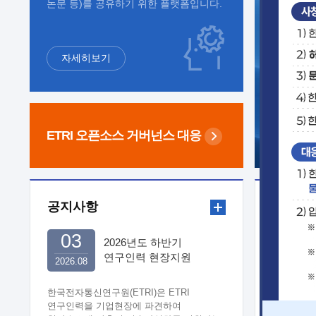
논문 등)를 공유하기 위한 플랫폼입니다.
자세히보기
ETRI 오픈소스
거버넌스 대응
공지사항
보도자
03
2026년도 하반기
연구인력 현장지원
2026.08
희망기업 신청/접수
한국전자통신연구원(ETRI)은 ETRI
연구인력을 기업현장에 파견하여