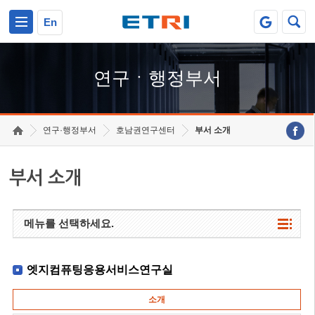
본문 바로가기
주요메뉴 바로가기
하단메뉴 바로가기
En
연구ㆍ행정부서
연구·행정부서
호남권연구센터
부서 소개
부서 소개
메뉴를 선택하세요.
엣지컴퓨팅응용서비스연구실
소개