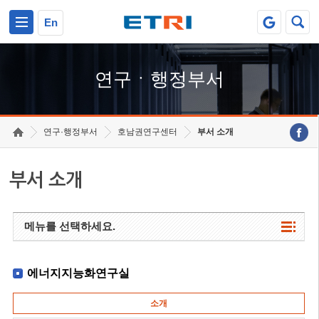
본문 바로가기
주요메뉴 바로가기
하단메뉴 바로가기
En
연구ㆍ행정부서
연구·행정부서
호남권연구센터
부서 소개
부서 소개
메뉴를 선택하세요.
에너지지능화연구실
소개