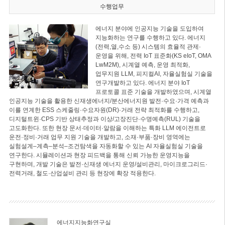
수행업무
에너지 분야에 인공지능 기술을 도입하여
지능화하는 연구를 수행하고 있다. 에너지
(전력,열,수소 등) 시스템의 효율적 관제·
운영을 위해, 전력 IoT 표준화(KS eIoT, OMA
LwM2M), 시계열 예측, 운영 최적화,
업무지원 LLM, 피지컬AI, 자율실험실 기술을
연구개발하고 있다. 에너지 분야 IoT
프로토콜 표준 기술을 개발하였으며, 시계열
인공지능 기술을 활용한 신재생에너지/분산에너지원 발전·수요·가격 예측과
이를 연계한 ESS 스케줄링·수요자원(DR)·거래 전략 최적화를 수행하고,
디지털트윈·CPS 기반 상태추정과 이상/고장진단·수명예측(RUL) 기술을
고도화한다. 또한 현장 문서·데이터·알람을 이해하는 특화 LLM 에이전트로
운전·정비·거래 업무 지원 기술을 개발하고, 소재·부품·장비 영역에는
실험설계–계측–분석–조건탐색을 자동화할 수 있는 AI 자율실험실 기술을
연구한다. 시뮬레이션과 현장 피드백을 통해 신뢰 가능한 운영지능을
구현하며, 개발 기술은 발전·신재생 에너지 운영/설비관리, 마이크로그리드·
전력거래, 철도·산업설비 관리 등 현장에 확장 적용한다.
에너지지능화연구실