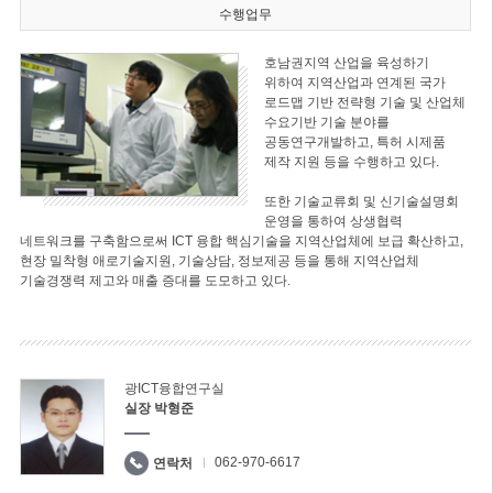
수행업무
호남권지역 산업을 육성하기
위하여 지역산업과 연계된 국가
로드맵 기반 전략형 기술 및 산업체
수요기반 기술 분야를
공동연구개발하고, 특허 시제품
제작 지원 등을 수행하고 있다.
또한 기술교류회 및 신기술설명회
운영을 통하여 상생협력
네트워크를 구축함으로써 ICT 융합 핵심기술을 지역산업체에 보급 확산하고,
현장 밀착형 애로기술지원, 기술상담, 정보제공 등을 통해 지역산업체
기술경쟁력 제고와 매출 증대를 도모하고 있다.
광ICT융합연구실
실장 박형준
062-970-6617
연락처