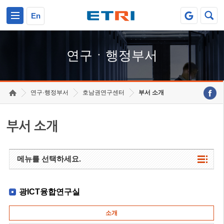
본문 바로가기
주요메뉴 바로가기
하단메뉴 바로가기
En
연구ㆍ행정부서
연구·행정부서
호남권연구센터
부서 소개
부서 소개
메뉴를 선택하세요.
광ICT융합연구실
소개