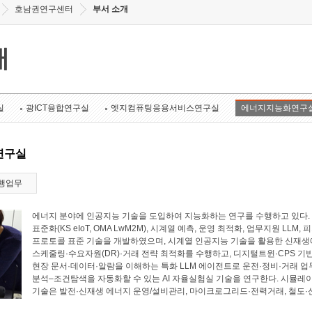
호남권연구센터
부서 소개
개
실
광ICT융합연구실
엣지컴퓨팅응용서비스연구실
에너지지능화연구
연구실
행업무
에너지 분야에 인공지능 기술을 도입하여 지능화하는 연구를 수행하고 있다. 에너
표준화(KS eIoT, OMA LwM2M), 시계열 예측, 운영 최적화, 업무지원 LL
프로토콜 표준 기술을 개발하였으며, 시계열 인공지능 기술을 활용한 신재생에
스케줄링·수요자원(DR)·거래 전략 최적화를 수행하고, 디지털트윈·CPS 기
현장 문서·데이터·알람을 이해하는 특화 LLM 에이전트로 운전·정비·거래 업
분석–조건탐색을 자동화할 수 있는 AI 자율실험실 기술을 연구한다. 시뮬레
기술은 발전·신재생 에너지 운영/설비관리, 마이크로그리드·전력거래, 철도·