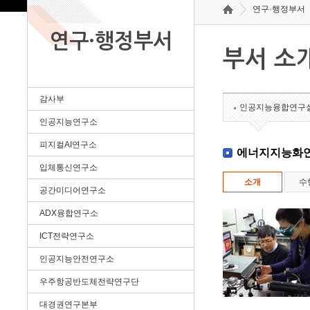
연구·행정부서
연구·행정부서
부서 소
감사부
인공지능융합연구
인공지능연구소
피지컬AI연구소
에너지지능화
입체통신연구소
소개
수
공간미디어연구소
ADX융합연구소
ICT전략연구소
인공지능안전연구소
우주항공반도체전략연구단
대경권연구본부