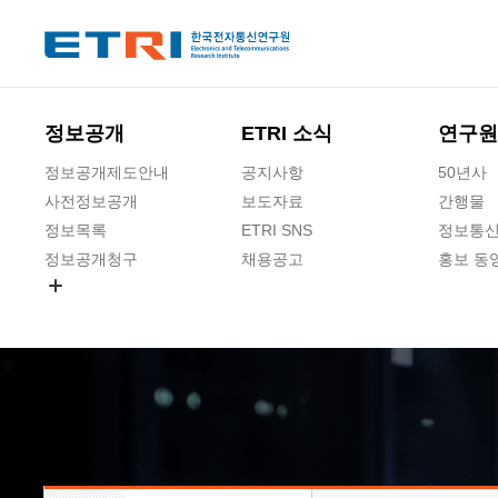
본문 바로가기
주요메뉴 바로가기
하단메뉴 바로가기
정보공개
ETRI 소식
연구원
정보공개제도안내
공지사항
50년사
사전정보공개
보도자료
간행물
정보목록
ETRI SNS
정보통신
정보공개청구
채용공고
홍보 동
경영공시
공공데이터개방
사업실명제