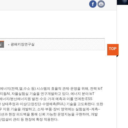
수도권연구본부
기획본부
사업화본부
행정본부
대외협력부
실
광패키징연구실
TOP
지(전력,열,수소 등) 시스템의 효율적 관제·운영을 위해, 전력 IoT
M, 피지컬AI, 자율실험실 기술을 연구개발하고 있다. 에너지 분야 IoT
너지/분산에너지원 발전·수요·가격 예측과 이를 연계한 ESS
반 상태추정과 이상/고장진단·수명예측(RUL) 기술을 고도화한다. 또한
무 지원 기술을 개발하고, 소재·부품·장비 영역에는 실험설계–계측–
이션과 현장 피드백을 통해 신뢰 가능한 운영지능을 구현하며, 개발
산업설비 관리 등 현장에 확장 적용한다.