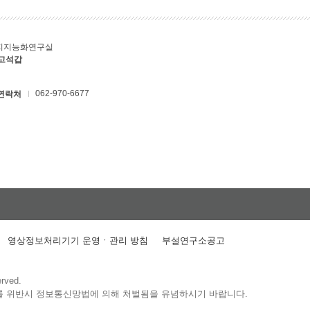
지지능화연구실
 고석갑
062-970-6677
연락처
영상정보처리기기 운영ㆍ관리 방침
부설연구소공고
erved.
를 위반시 정보통신망법에 의해 처벌됨을 유념하시기 바랍니다.