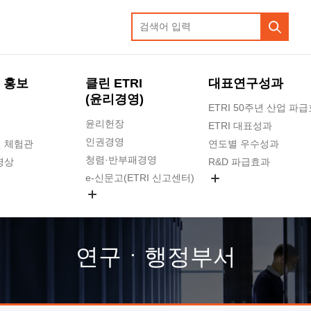
 홍보
클린 ETRI
대표연구성과
(윤리경영)
ETRI 50주년 산업 파
윤리헌장
ETRI 대표성과
인권경영
 체험관
연도별 우수성과
청렴·반부패경영
영상
R&D 파급효과
e-신문고(ETRI 신고센터)
지식공유플랫폼
공익신고
청렴포털 신고
고객의소리
연구ㆍ행정부서
수의계약 현황
부패징계 현황
감사결과공개