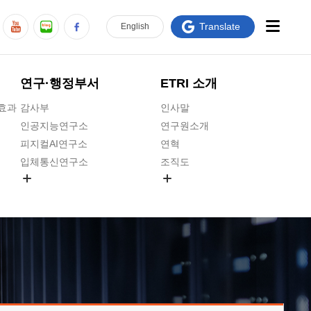
Translate
En
glish
연구·행정부서
ETRI 소개
급효과
감사부
인사말
인공지능연구소
연구원소개
피지컬AI연구소
연혁
입체통신연구소
조직도
공간미디어연구소
기타 공개정보
ADX융합연구소
원규 제·개정 예고
ICT전략연구소
연구원 고객헌장
인공지능안전연구소
ETRI CI
우주항공반도체전략연구단
주요업무연락처
대경권연구본부
찾아오시는길
호남권연구본부