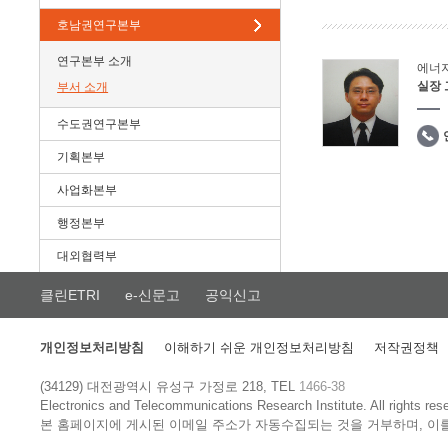
호남권연구본부
연구본부 소개
에너
실장
부서 소개
수도권연구본부
기획본부
사업화본부
행정본부
대외협력부
클린ETRI
e-신문고
공익신고
개인정보처리방침
이해하기 쉬운 개인정보처리방침
저작권정책
(34129) 대전광역시 유성구 가정로 218, TEL
1466-38
Electronics and Telecommunications Research Institute.
All rights res
본 홈페이지에 게시된 이메일 주소가 자동수집되는 것을 거부하며, 이