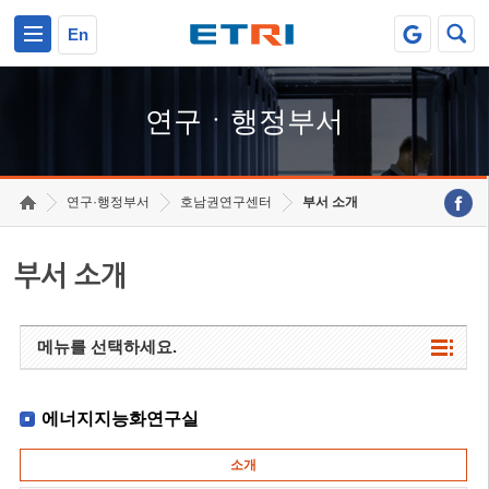
본문 바로가기
주요메뉴 바로가기
하단메뉴 바로가기
En
연구ㆍ행정부서
연구·행정부서
호남권연구센터
부서 소개
부서 소개
메뉴를 선택하세요.
에너지지능화연구실
소개