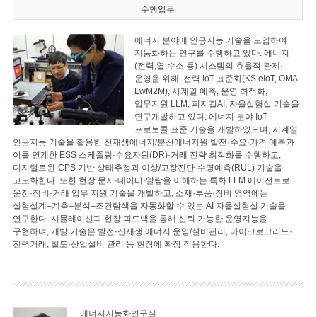
수행업무
에너지 분야에 인공지능 기술을 도입하여
지능화하는 연구를 수행하고 있다. 에너지
(전력,열,수소 등) 시스템의 효율적 관제·
운영을 위해, 전력 IoT 표준화(KS eIoT, OMA
LwM2M), 시계열 예측, 운영 최적화,
업무지원 LLM, 피지컬AI, 자율실험실 기술을
연구개발하고 있다. 에너지 분야 IoT
프로토콜 표준 기술을 개발하였으며, 시계열
인공지능 기술을 활용한 신재생에너지/분산에너지원 발전·수요·가격 예측과
이를 연계한 ESS 스케줄링·수요자원(DR)·거래 전략 최적화를 수행하고,
디지털트윈·CPS 기반 상태추정과 이상/고장진단·수명예측(RUL) 기술을
고도화한다. 또한 현장 문서·데이터·알람을 이해하는 특화 LLM 에이전트로
운전·정비·거래 업무 지원 기술을 개발하고, 소재·부품·장비 영역에는
실험설계–계측–분석–조건탐색을 자동화할 수 있는 AI 자율실험실 기술을
연구한다. 시뮬레이션과 현장 피드백을 통해 신뢰 가능한 운영지능을
구현하며, 개발 기술은 발전·신재생 에너지 운영/설비관리, 마이크로그리드·
전력거래, 철도·산업설비 관리 등 현장에 확장 적용한다.
에너지지능화연구실