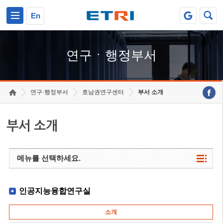
본문 바로가기
주요메뉴 바로가기
하단메뉴 바로가기
En
연구ㆍ행정부서
연구·행정부서
호남권연구센터
부서 소개
부서 소개
메뉴를 선택하세요.
인공지능융합연구실
소개