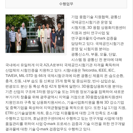
수행업무
기업 융합기술 지원협력, 광통신
국제공인시험기관 운영 및
시험지원, 3D 융합 상용화지원센터
지원과 센터 연구사업 및
연구결과물의 Q-mark 검증을
담당하고 있다. 국제공인시험기관
운영 및 시험지원 분야는
광통신소자, 부품, 모듈, 단말,
시스템 등 광통신 전 분야에 대해
국내에서 유일하게 미국 A2LA로부터 국제공인시험기관 자격을 획득하여
산업체의 시험인증을 지원하고 있다. 시험내용은 Telcordia, IEEE, IEC,
TIA/EIA, MIL-STD 등 66개 국제시험규격에 따른 광통신 제품의 온·습도순환,
충격, 진동, 내부 습도 등 신뢰성 15개 항목 및 중심파장, 반사·삽입손실,
편광모드 분산 등 특성 측정 42개 항목에 달한다. 3D융합상용화지원 분야는
기존 산업의 구조에 3차원 영상기술 또는 3차원 정보기술을 접목하여 새로운
부가가치 창출을 위해 광주광역시 지역을 거점으로 3D융합상용화지원센터
지원인프라 구축 및 상용화지원서비스, 기술사업화지원을 통해 3D 강소기업
및 중핵기업을 육성하여 지역균형발전을 목적으로 있다. 또한 1실 1기업 지원,
ETRI 신기술설명회 개최, 중소기업 지원활동에 대한 고객 만족도 조사를
수행하고 있으며, 호남권연구센터에서 수행하고 있는 연구개발 사업에 대한
품질관리를 위하여 사업 Q-mark 프로세스 검증과 기술 이전을 위한 연구개발
결과물에 대한 기술 Q-mark 검증업무도 수행하고 있다.