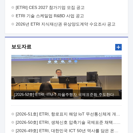
바랍니다.
2026년 8월 한국전자통신연구원장
1. 추진개요

추진목적: ETRI 인력을 기업현장에 파견. 기술지원을
[ETRI] CES 2027 참가기업 모집 공고
실시함으로써 ETRI 개발기술의 사업화를 지원하여
ETRI 기술 스케일업 R&BD 사업 공고
사업화성과를 극대화하고, 지원기업을 강견기업으로 육성하고자
함.
2026년 ETRI 지식재산권 유상양도계약 수요조사 공고
 신청자격: ETRI 협력기업 및 일반 ICT 중소기업*
협력기업: ETRI 창업/연구소기업, 기술이전/출자기업 등 ETRI
개발기술을 사업화하고자 하는 기업
 파견기간: 1년 이상
[최대 3년까지 연속지원 가능]* 연속지원은 지원완료 시점에서
보도자료
당해 지원실적과 차기 지원계획을 평가하여 결정
 기업부담:
연구인력 연봉기준 30 ~ 40%* (1년차) 연봉의 30%, (2 ~ 3년차)
연봉의 40%
 추진일정(1)희망기업 신청/접수(2)희망인력-
희망기업 매칭(3)현장조사/ 선정(심의)(4)협약체결(5)
기업파견8월 3일 ~ 14일
8월 17일 ~ 26일
9월초순
9월 중순
10월 이후* 상기일정은 희망인력-희망기업간 매칭 원활시를
가정한 것으로 상황에 따라 상당기간 일정이 지연될 수 있음. **
(1)희망인력-희망기업간 적합성이 낮다고 판단되거나, (2)
희망인력이 파견의사를 철회할 경우 후속 절차가 진행되지 않을
[2026-52호] ETRI, ITU-T 자율주행차 국제표준화 주도한다
수 있음.2. 현장지원 희망인력 및 상세이력
 희망인력
목록기술분야연구인력번호지원가능 기술반도체/
전자소자A반도체 소자(trasistor/diode) 제작 공정 전자소자 제작
[2026-51호] ETRI, 항로표지 해양 IoT 무선통신체계 개발 나선다
공정(FET / SBD 등 )유기물 반도체 소재 및 소자 설계, 합성 및
제작바이오센서 설계/제작토양/수질/가스 센서 설계/
[2026-50호] ETRI, 생체신호 압축기술 국제표준 채택...의료 AI 시대 연다
제작광소자응용B광 센서 및 응용 시스템시스템 제어 및 데이터
[2026-49호] ETRI, 대한민국 ICT 50년 역사를 담은 온라인 50년사 공개
처리FPGA 제어, VHDL 프로그램 개발Labview, Python, C