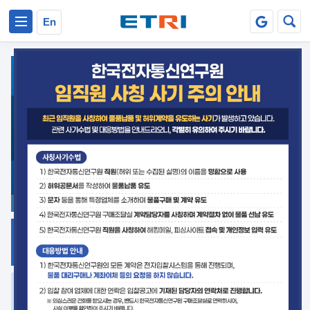
본문 바로가기
주요메뉴 바로가기
En
지식공유
ETRI 오픈소스
플랫폼
거버넌스 대응
발간자료