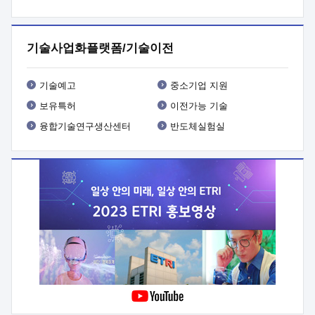
프로그램 개발
 상세이력ㅇ(붙 임1) 대상인력 A 상세이력ㅇ(붙
임2) 대상인력 B 상세이력
3. 신청방법 및 향후일정 등

신청방법: 이메일 (verdi@etri.re.kr)* <별첨양식>을 작성하여
기술사업화플랫폼/기술이전
제출
 문 의 처: ETRI사업화본부 기업성장지원부
기업성장지원전략실ㅇ오경석 책임 연구원 (T. 042-860-5076,
verdi@etri.re.kr)
 제출양식
ㅇ(별첨양식) ETRI연구인력
기술예고
중소기업 지원
현장지원 신청서 (기업)
보유특허
이전가능 기술
융합기술연구생산센터
반도체실험실