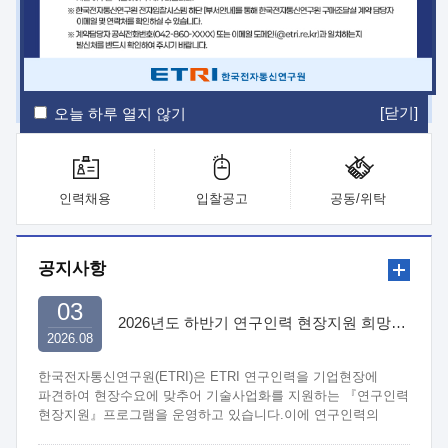
ETRI Insight
ETRI Journal
전자통신동향분석
ETRI 웹진
ETRI 간행물
전자도서관
[닫기]
오늘 하루 열지 않기
인력채용
입찰공고
공동/위탁
공지사항
03
2026년도 하반기 연구인력 현장지원 희망기업 신청/접수
2026.08
한국전자통신연구원(ETRI)은 ETRI 연구인력을 기업현장에
파견하여 현장수요에 맞추어 기술사업화를 지원하는 『연구인력
현장지원』프로그램을 운영하고 있습니다.이에 연구인력의
지원을 희망하는 중소.중견기업에서는 신청하여 주시기