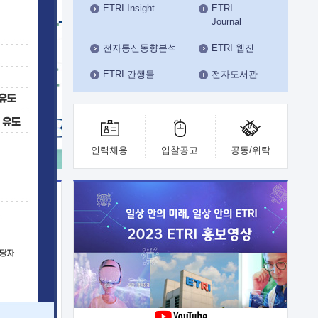
ETRI Insight
ETRI
수도권연구본부
Journal
기획본부
사업화본부
전자통신동향분석
ETRI 웹진
행정본부
ETRI 간행물
전자도서관
대외협력부
인력채용
입찰공고
공동/위탁
이전
업 지원
능 기술
체실험실