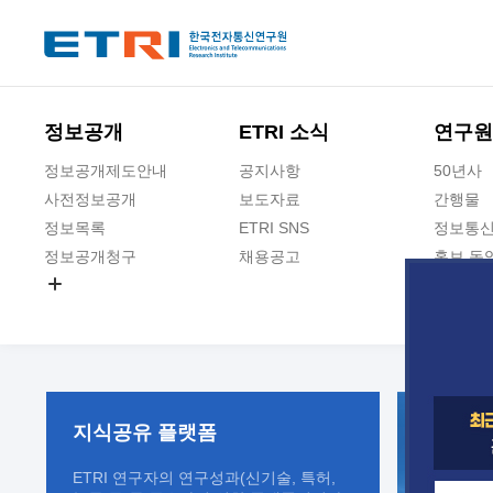
본문 바로가기
주요메뉴 바로가기
정보공개
ETRI 소식
연구원
정보공개제도안내
공지사항
50년사
사전정보공개
보도자료
간행물
정보목록
ETRI SNS
정보통신
정보공개청구
채용공고
홍보 동
경영공시
공공데이터개방
사업실명제
지식공유
플랫폼
ETRI 연구자의 연구성과(신기술, 특허,