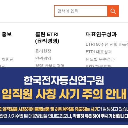
 홍보
클린 ETRI
대표연구성과
(윤리경영)
ETRI 50주년 산업 파
윤리헌장
ETRI 대표성과
인권경영
 체험관
연도별 우수성과
청렴·반부패경영
영상
R&D 파급효과
e-신문고(ETRI 신고센터)
지식공유플랫폼
공익신고
청렴포털 신고
고객의소리
수의계약 현황
부패징계 현황
감사결과공개