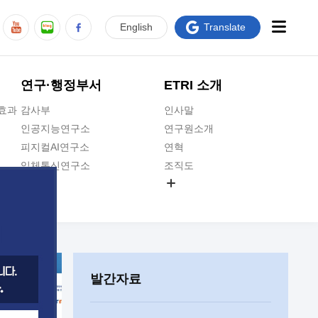
En
glish
Translate
연구·행정부서
ETRI 소개
급효과
감사부
인사말
인공지능연구소
연구원소개
피지컬AI연구소
연혁
입체통신연구소
조직도
공간미디어연구소
기타 공개정보
ADX융합연구소
원규 제·개정 예고
ICT전략연구소
연구원 고객헌장
인공지능안전연구소
ETRI CI
우주항공반도체전략연구단
주요업무연락처
발간자료
대경권연구본부
찾아오시는길
호남권연구본부