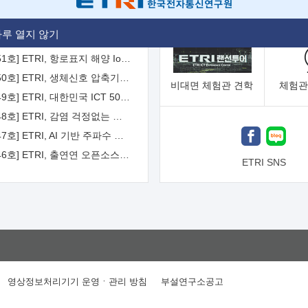
[2026-52호] ETRI, ITU-T 자율주행차 국제표준화 주도한다
루 열지 않기
[2026-51호] ETRI, 항로표지 해양 IoT 무선통신체계 개발 나선다
[2026-50호] ETRI, 생체신호 압축기술 국제표준 채택...의료 AI 시대 연다
비대면
체험관 견학
체험관
[2026-49호] ETRI, 대한민국 ICT 50년 역사를 담은 온라인 50년사 공개
[2026-48호] ETRI, 감염 걱정없는 공중 터치 인터페이스 시대 연다
[2026-47호] ETRI, AI 기반 주파수 예측기술 국제표준 이끌어
[2026-46호] ETRI, 출연연 오픈소스 협의체 '범출연연'으로 확대 운영
ETRI SNS
영상정보처리기기 운영ㆍ관리 방침
부설연구소공고