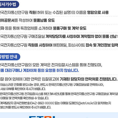
료
기술사업화플랫폼/기술
기술예고
중소기
보유특허
이전가
융합기술연구생산센터
반도