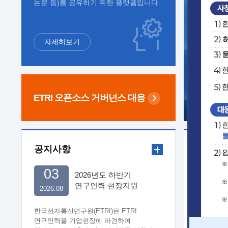
논문 등)를 공유하기 위한 플랫폼입니다.
자세히보기
ETRI 오픈소스
거버넌스 대응
공지사항
보도자
03
2026년도 하반기
연구인력 현장지원
2026.08
희망기업 신청/접수
한국전자통신연구원(ETRI)은 ETRI
연구인력을 기업현장에 파견하여