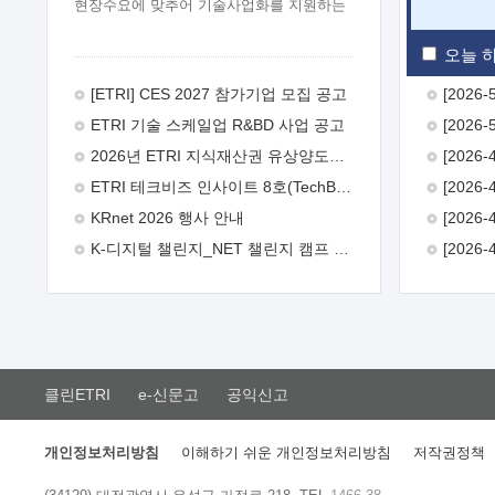
현장수요에 맞추어 기술사업화를 지원하는
『연구인력 현장지원』프로그램을
운영하고 있습니다.이에 연구인력의 지원을
오늘 하
희망하는 중소.중견기업에서는 신청하여
주시기 바랍니다.
2026년 8월
[ETRI] CES 2027 참가기업 모집 공고
한국전자통신연구원장
1. 추진개요

ETRI 기술 스케일업 R&BD 사업 공고
추진목적: ETRI 인력을 기업현장에 파견.
기술지원을 실시함으로써 ETRI 개발기술의
2026년 ETRI 지식재산권 유상양도계약 수요조사 공고
사업화를 지원하여 사업화성과를
ETRI 테크비즈 인사이트 8호(TechBiz Insight Vol.8) 발간
극대화하고, 지원기업을 강견기업으로
육성하고자 함.
 신청자격: ETRI
KRnet 2026 행사 안내
협력기업 및 일반 ICT 중소기업* 협력기업:
K-디지털 챌린지_NET 챌린지 캠프 시즌13 안내
ETRI 창업/연구소기업, 기술이전/출자기업
등 ETRI 개발기술을 사업화하고자 하는
기업
 파견기간: 1년 이상 [최대 3년까지
연속지원 가능]* 연속지원은 지원완료
시점에서 당해 지원실적과 차기 지원계획을
평가하여 결정
 기업부담: 연구인력
연봉기준 30 ~ 40%* (1년차) 연봉의 30%,
클린ETRI
e-신문고
공익신고
(2 ~ 3년차) 연봉의 40%
 추진일정(1)
희망기업 신청/접수(2)희망인력-희망기업
매칭(3)현장조사/ 선정(심의)(4)협약체결
개인정보처리방침
이해하기 쉬운 개인정보처리방침
저작권정책
(5)기업파견8월 3일 ~ 14일
8월 17일 ~
26일
9월초순
9월 중순
10월 이후*