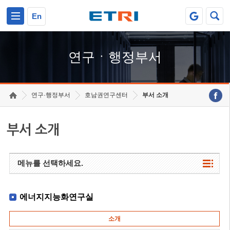
본문 바로가기
주요메뉴 바로가기
하단메뉴 바로가기
En
연구ㆍ행정부서
연구·행정부서
호남권연구센터
부서 소개
부서 소개
메뉴를 선택하세요.
에너지지능화연구실
소개