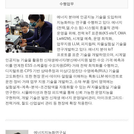
수행업무
에너지 분야에 인공지능 기술을 도입하여
지능화하는 연구를 수행하고 있다. 에너지
(전력,열,수소 등) 시스템의 효율적 관제·
운영을 위해, 전력 IoT 표준화(KS eIoT, OMA
LwM2M), 시계열 예측, 운영 최적화,
업무지원 LLM, 피지컬AI, 자율실험실 기술을
연구개발하고 있다. 에너지 분야 IoT
프로토콜 표준 기술을 개발하였으며, 시계열
인공지능 기술을 활용한 신재생에너지/분산에너지원 발전·수요·가격 예측과
이를 연계한 ESS 스케줄링·수요자원(DR)·거래 전략 최적화를 수행하고,
디지털트윈·CPS 기반 상태추정과 이상/고장진단·수명예측(RUL) 기술을
고도화한다. 또한 현장 문서·데이터·알람을 이해하는 특화 LLM 에이전트로
운전·정비·거래 업무 지원 기술을 개발하고, 소재·부품·장비 영역에는
실험설계–계측–분석–조건탐색을 자동화할 수 있는 AI 자율실험실 기술을
연구한다. 시뮬레이션과 현장 피드백을 통해 신뢰 가능한 운영지능을
구현하며, 개발 기술은 발전·신재생 에너지 운영/설비관리, 마이크로그리드·
전력거래, 철도·산업설비 관리 등 현장에 확장 적용한다.
에너지지능화연구실