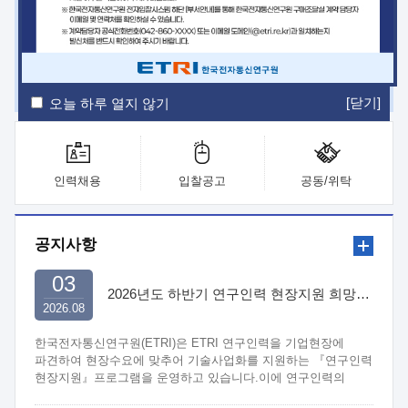
ETRI Insight
ETRI Journal
전자통신동향분석
ETRI 웹진
ETRI 간행물
전자도서관
[닫기]
오늘 하루 열지 않기
인력채용
입찰공고
공동/위탁
공지사항
03
2026년도 하반기 연구인력 현장지원 희망기업 신청/접수
2026.08
한국전자통신연구원(ETRI)은 ETRI 연구인력을 기업현장에
파견하여 현장수요에 맞추어 기술사업화를 지원하는 『연구인력
현장지원』프로그램을 운영하고 있습니다.이에 연구인력의
지원을 희망하는 중소.중견기업에서는 신청하여 주시기