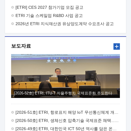
바랍니다.
2026년 8월 한국전자통신연구원장
1. 추진개요

추진목적: ETRI 인력을 기업현장에 파견. 기술지원을
[ETRI] CES 2027 참가기업 모집 공고
실시함으로써 ETRI 개발기술의 사업화를 지원하여
ETRI 기술 스케일업 R&BD 사업 공고
사업화성과를 극대화하고, 지원기업을 강견기업으로 육성하고자
함.
2026년 ETRI 지식재산권 유상양도계약 수요조사 공고
 신청자격: ETRI 협력기업 및 일반 ICT 중소기업*
협력기업: ETRI 창업/연구소기업, 기술이전/출자기업 등 ETRI
개발기술을 사업화하고자 하는 기업
 파견기간: 1년 이상
[최대 3년까지 연속지원 가능]* 연속지원은 지원완료 시점에서
보도자료
당해 지원실적과 차기 지원계획을 평가하여 결정
 기업부담:
연구인력 연봉기준 30 ~ 40%* (1년차) 연봉의 30%, (2 ~ 3년차)
연봉의 40%
 추진일정(1)희망기업 신청/접수(2)희망인력-
희망기업 매칭(3)현장조사/ 선정(심의)(4)협약체결(5)
기업파견8월 3일 ~ 14일
8월 17일 ~ 26일
9월초순
9월 중순
10월 이후* 상기일정은 희망인력-희망기업간 매칭 원활시를
가정한 것으로 상황에 따라 상당기간 일정이 지연될 수 있음. **
(1)희망인력-희망기업간 적합성이 낮다고 판단되거나, (2)
희망인력이 파견의사를 철회할 경우 후속 절차가 진행되지 않을
[2026-52호] ETRI, ITU-T 자율주행차 국제표준화 주도한다
수 있음.2. 현장지원 희망인력 및 상세이력
 희망인력
목록기술분야연구인력번호지원가능 기술반도체/
전자소자A반도체 소자(trasistor/diode) 제작 공정 전자소자 제작
[2026-51호] ETRI, 항로표지 해양 IoT 무선통신체계 개발 나선다
공정(FET / SBD 등 )유기물 반도체 소재 및 소자 설계, 합성 및
제작바이오센서 설계/제작토양/수질/가스 센서 설계/
[2026-50호] ETRI, 생체신호 압축기술 국제표준 채택...의료 AI 시대 연다
제작광소자응용B광 센서 및 응용 시스템시스템 제어 및 데이터
[2026-49호] ETRI, 대한민국 ICT 50년 역사를 담은 온라인 50년사 공개
처리FPGA 제어, VHDL 프로그램 개발Labview, Python, C