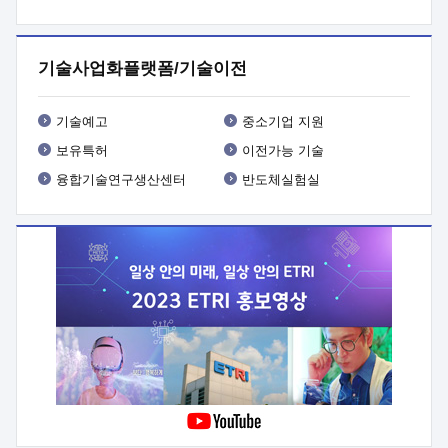
프로그램 개발
 상세이력ㅇ(붙 임1) 대상인력 A 상세이력ㅇ(붙
임2) 대상인력 B 상세이력
3. 신청방법 및 향후일정 등

신청방법: 이메일 (verdi@etri.re.kr)* <별첨양식>을 작성하여
기술사업화플랫폼/기술이전
제출
 문 의 처: ETRI사업화본부 기업성장지원부
기업성장지원전략실ㅇ오경석 책임 연구원 (T. 042-860-5076,
verdi@etri.re.kr)
 제출양식
ㅇ(별첨양식) ETRI연구인력
기술예고
중소기업 지원
현장지원 신청서 (기업)
보유특허
이전가능 기술
융합기술연구생산센터
반도체실험실