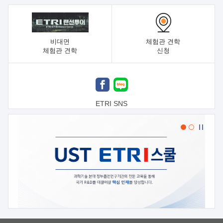
비대면
체험관 견학
체험관 견학
신청
ETRI SNS