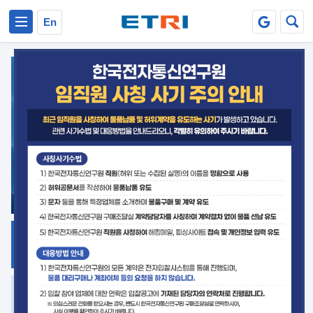
본문 바로가기
주요메뉴 바로가기
En
지식공유
ETRI 오픈소스
플랫폼
거버넌스 대응
발간자료