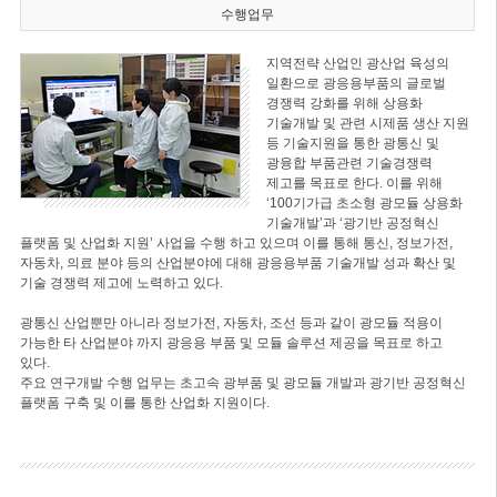
수행업무
지역전략 산업인 광산업 육성의
일환으로 광응용부품의 글로벌
경쟁력 강화를 위해 상용화
기술개발 및 관련 시제품 생산 지원
등 기술지원을 통한 광통신 및
광융합 부품관련 기술경쟁력
제고를 목표로 한다. 이를 위해
‘100기가급 초소형 광모듈 상용화
기술개발’과 ‘광기반 공정혁신
플랫폼 및 산업화 지원’ 사업을 수행 하고 있으며 이를 통해 통신, 정보가전,
자동차, 의료 분야 등의 산업분야에 대해 광응용부품 기술개발 성과 확산 및
기술 경쟁력 제고에 노력하고 있다.
광통신 산업뿐만 아니라 정보가전, 자동차, 조선 등과 같이 광모듈 적용이
가능한 타 산업분야 까지 광응용 부품 및 모듈 솔루션 제공을 목표로 하고
있다.
주요 연구개발 수행 업무는 초고속 광부품 및 광모듈 개발과 광기반 공정혁신
플랫폼 구축 및 이를 통한 산업화 지원이다.