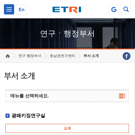
본문 바로가기
주요메뉴 바로가기
하단메뉴 바로가기
En
연구ㆍ행정부서
연구·행정부서
호남권연구센터
부서 소개
부서 소개
메뉴를 선택하세요.
광패키징연구실
소개