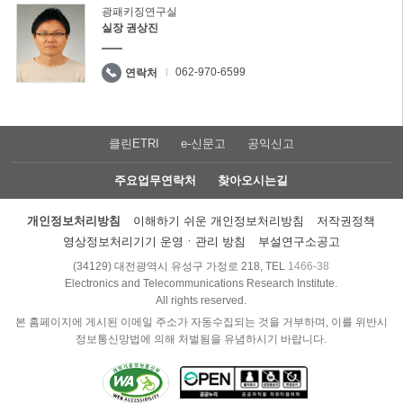
광패키징연구실
실장 권상진
062-970-6599
연락처
클린ETRI
e-신문고
공익신고
주요업무연락처
찾아오시는길
개인정보처리방침
이해하기 쉬운 개인정보처리방침
저작권정책
영상정보처리기기 운영ㆍ관리 방침
부설연구소공고
(34129) 대전광역시 유성구 가정로 218, TEL
1466-38
Electronics and Telecommunications Research Institute.
All rights reserved.
본 홈페이지에 게시된 이메일 주소가 자동수집되는 것을 거부하며, 이를 위반시
정보통신망법에 의해 처벌됨을 유념하시기 바랍니다.