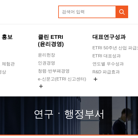
 홍보
클린 ETRI
대표연구성과
(윤리경영)
ETRI 50주년 산업 파
윤리헌장
ETRI 대표성과
인권경영
 체험관
연도별 우수성과
청렴·반부패경영
영상
R&D 파급효과
e-신문고(ETRI 신고센터)
지식공유플랫폼
공익신고
청렴포털 신고
고객의소리
연구ㆍ행정부서
수의계약 현황
부패징계 현황
감사결과공개