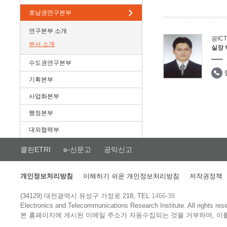
호남권연구본부
연구본부 소개
광IC
부서 소개
실장
수도권연구본부
기획본부
사업화본부
행정본부
대외협력부
클린ETRI
e-신문고
공익신고
개인정보처리방침
이해하기 쉬운 개인정보처리방침
저작권정책
(34129) 대전광역시 유성구 가정로 218, TEL
1466-38
Electronics and Telecommunications Research Institute.
All rights res
본 홈페이지에 게시된 이메일 주소가 자동수집되는 것을 거부하며, 이