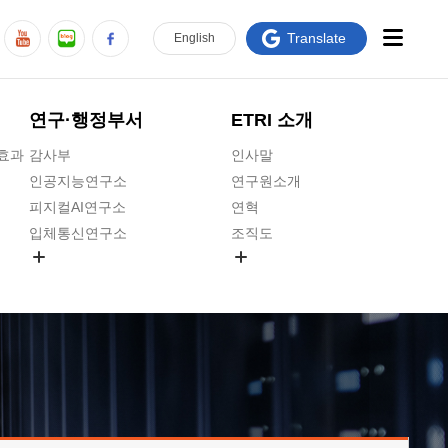
Translate
En
glish
연구·행정부서
ETRI 소개
급효과
감사부
인사말
인공지능연구소
연구원소개
피지컬AI연구소
연혁
입체통신연구소
조직도
공간미디어연구소
기타 공개정보
ADX융합연구소
원규 제·개정 예고
ICT전략연구소
연구원 고객헌장
인공지능안전연구소
ETRI CI
우주항공반도체전략연구단
주요업무연락처
대경권연구본부
찾아오시는길
호남권연구본부