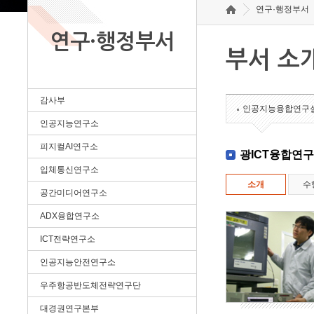
연구·행정부서
연구·행정부서
부서 소
감사부
인공지능융합연구
인공지능연구소
피지컬AI연구소
광ICT융합연
입체통신연구소
소개
수
공간미디어연구소
ADX융합연구소
ICT전략연구소
인공지능안전연구소
우주항공반도체전략연구단
대경권연구본부