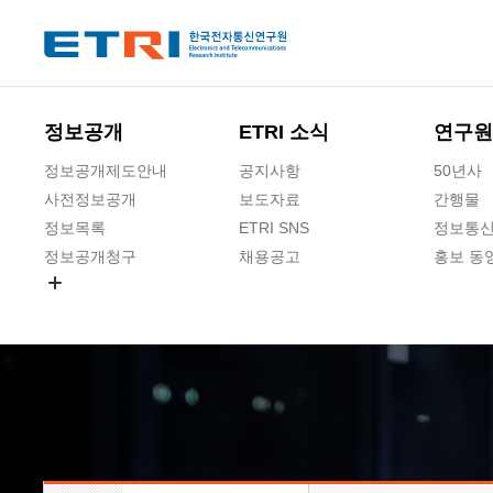
본문 바로가기
주요메뉴 바로가기
하단메뉴 바로가기
정보공개
ETRI 소식
연구원
정보공개제도안내
공지사항
50년사
사전정보공개
보도자료
간행물
정보목록
ETRI SNS
정보통신
정보공개청구
채용공고
홍보 동
경영공시
공공데이터개방
사업실명제