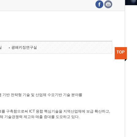
수도권연구본부
기획본부
사업화본부
행정본부
대외협력부
실
광패키징연구실
TOP
 기반 전략형 기술 및 산업체 수요기반 기술 분야를
를 구축함으로써 ICT 융합 핵심기술을 지역산업체에 보급 확산하고,
체 기술경쟁력 제고와 매출 증대를 도모하고 있다.