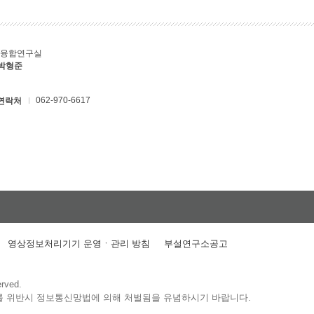
T융합연구실
 박형준
062-970-6617
연락처
영상정보처리기기 운영ㆍ관리 방침
부설연구소공고
erved.
를 위반시 정보통신망법에 의해 처벌됨을 유념하시기 바랍니다.