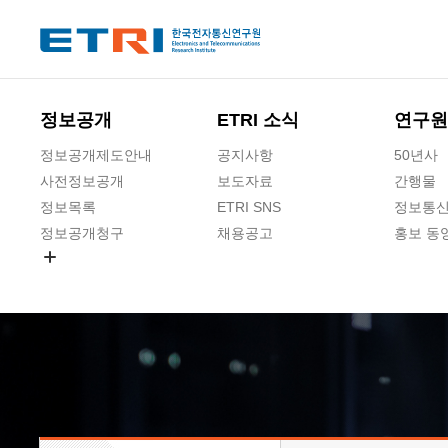
본문 바로가기
주요메뉴 바로가기
하단메뉴 바로가기
정보공개
ETRI 소식
연구원
정보공개제도안내
공지사항
50년사
사전정보공개
보도자료
간행물
정보목록
ETRI SNS
정보통신
정보공개청구
채용공고
홍보 동
경영공시
공공데이터개방
사업실명제