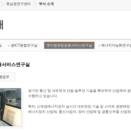
호남권연구센터
부서 소개
개
실
광ICT융합연구실
엣지컴퓨팅응용서비스연구실
에너지지능화연구
용서비스연구실
행업무
광기반 통신 및 네트워크 단말 솔루션 기술을 확보하여 산업체의 
수행하고 있습니다.
특히, 신재생에너지장치 실시간 네트워킹 기술 및 스마트 광분배망 
에너지장치 산업체, 통신사업자, 장비 산업체 및 광통신부품 산업체