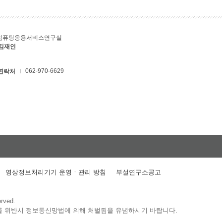
컴퓨팅응용서비스연구실
 김재인
062-970-6629
연락처
영상정보처리기기 운영ㆍ관리 방침
부설연구소공고
erved.
를 위반시 정보통신망법에 의해 처벌됨을 유념하시기 바랍니다.