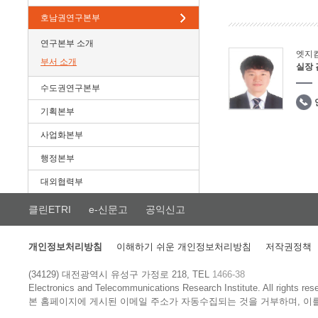
호남권연구본부
연구본부 소개
엣지
부서 소개
실장
수도권연구본부
기획본부
사업화본부
행정본부
대외협력부
클린ETRI
e-신문고
공익신고
개인정보처리방침
이해하기 쉬운 개인정보처리방침
저작권정책
(34129) 대전광역시 유성구 가정로 218, TEL
1466-38
Electronics and Telecommunications Research Institute.
All rights res
본 홈페이지에 게시된 이메일 주소가 자동수집되는 것을 거부하며, 이