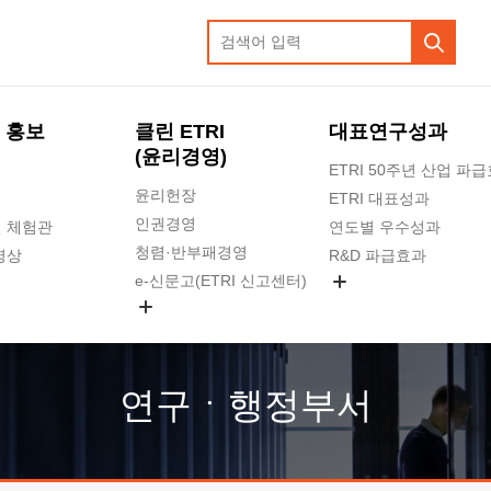
 홍보
클린 ETRI
대표연구성과
(윤리경영)
ETRI 50주년 산업 파
윤리헌장
ETRI 대표성과
인권경영
 체험관
연도별 우수성과
청렴·반부패경영
영상
R&D 파급효과
e-신문고(ETRI 신고센터)
지식공유플랫폼
공익신고
청렴포털 신고
고객의소리
연구ㆍ행정부서
수의계약 현황
부패징계 현황
감사결과공개