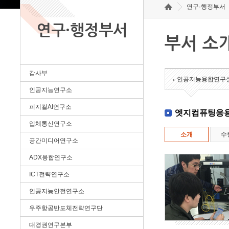
연구·행정부서
연구·행정부서
부서 소
감사부
인공지능융합연구
인공지능연구소
피지컬AI연구소
엣지컴퓨팅응
입체통신연구소
소개
수
공간미디어연구소
ADX융합연구소
ICT전략연구소
인공지능안전연구소
우주항공반도체전략연구단
대경권연구본부