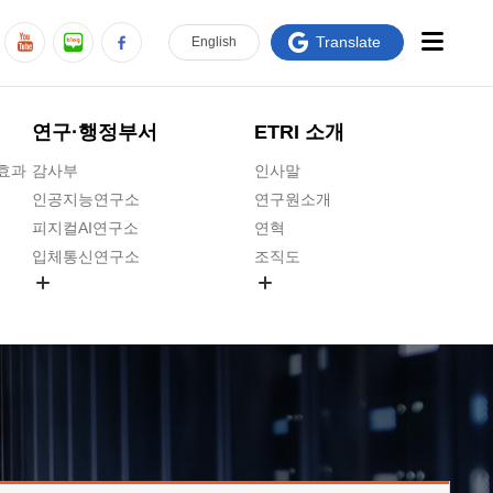
Translate
En
glish
연구·행정부서
ETRI 소개
급효과
감사부
인사말
인공지능연구소
연구원소개
피지컬AI연구소
연혁
입체통신연구소
조직도
공간미디어연구소
기타 공개정보
ADX융합연구소
원규 제·개정 예고
ICT전략연구소
연구원 고객헌장
인공지능안전연구소
ETRI CI
우주항공반도체전략연구단
주요업무연락처
대경권연구본부
찾아오시는길
호남권연구본부