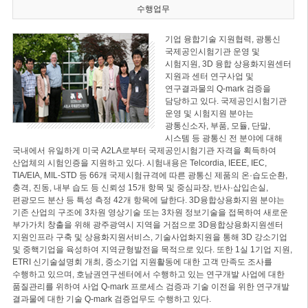
수행업무
기업 융합기술 지원협력, 광통신
국제공인시험기관 운영 및
시험지원, 3D 융합 상용화지원센터
지원과 센터 연구사업 및
연구결과물의 Q-mark 검증을
담당하고 있다. 국제공인시험기관
운영 및 시험지원 분야는
광통신소자, 부품, 모듈, 단말,
시스템 등 광통신 전 분야에 대해
국내에서 유일하게 미국 A2LA로부터 국제공인시험기관 자격을 획득하여
산업체의 시험인증을 지원하고 있다. 시험내용은 Telcordia, IEEE, IEC,
TIA/EIA, MIL-STD 등 66개 국제시험규격에 따른 광통신 제품의 온·습도순환,
충격, 진동, 내부 습도 등 신뢰성 15개 항목 및 중심파장, 반사·삽입손실,
편광모드 분산 등 특성 측정 42개 항목에 달한다. 3D융합상용화지원 분야는
기존 산업의 구조에 3차원 영상기술 또는 3차원 정보기술을 접목하여 새로운
부가가치 창출을 위해 광주광역시 지역을 거점으로 3D융합상용화지원센터
지원인프라 구축 및 상용화지원서비스, 기술사업화지원을 통해 3D 강소기업
및 중핵기업을 육성하여 지역균형발전을 목적으로 있다. 또한 1실 1기업 지원,
ETRI 신기술설명회 개최, 중소기업 지원활동에 대한 고객 만족도 조사를
수행하고 있으며, 호남권연구센터에서 수행하고 있는 연구개발 사업에 대한
품질관리를 위하여 사업 Q-mark 프로세스 검증과 기술 이전을 위한 연구개발
결과물에 대한 기술 Q-mark 검증업무도 수행하고 있다.