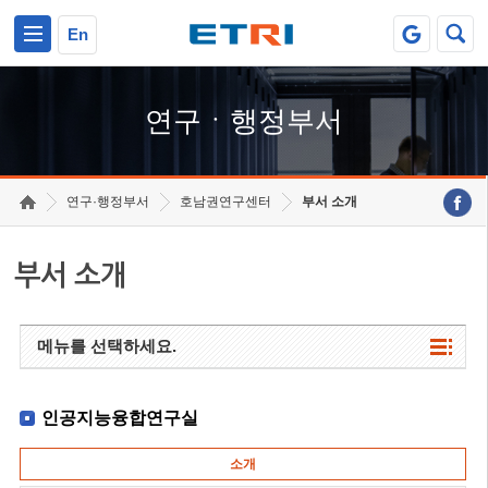
본문 바로가기
주요메뉴 바로가기
하단메뉴 바로가기
En
연구ㆍ행정부서
연구·행정부서
호남권연구센터
부서 소개
부서 소개
메뉴를 선택하세요.
인공지능융합연구실
소개