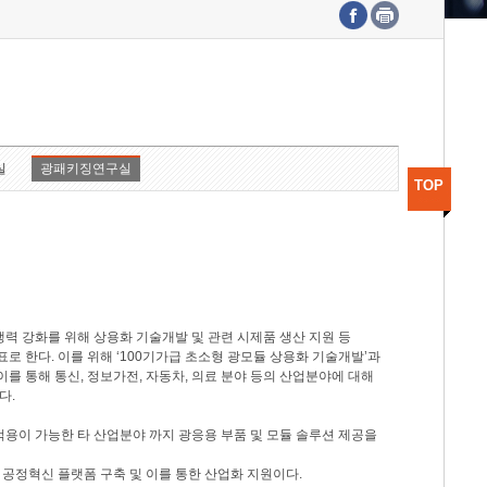
수도권연구본부
기획본부
사업화본부
행정본부
대외협력부
실
광패키징연구실
TOP
력 강화를 위해 상용화 기술개발 및 관련 시제품 생산 지원 등
 한다. 이를 위해 ‘100기가급 초소형 광모듈 상용화 기술개발’과
이를 통해 통신, 정보가전, 자동차, 의료 분야 등의 산업분야에 대해
다.
적용이 가능한 타 산업분야 까지 광응용 부품 및 모듈 솔루션 제공을
 공정혁신 플랫폼 구축 및 이를 통한 산업화 지원이다.