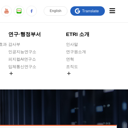
Translate
En
glish
연구·행정부서
ETRI 소개
급효과
감사부
인사말
인공지능연구소
연구원소개
피지컬AI연구소
연혁
입체통신연구소
조직도
공간미디어연구소
기타 공개정보
ADX융합연구소
원규 제·개정 예고
ICT전략연구소
연구원 고객헌장
인공지능안전연구소
ETRI CI
우주항공반도체전략연구단
주요업무연락처
대경권연구본부
찾아오시는길
호남권연구본부