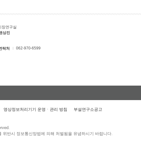
키징연구실
 권상진
062-970-6599
연락처
영상정보처리기기 운영ㆍ관리 방침
부설연구소공고
erved.
를 위반시 정보통신망법에 의해 처벌됨을 유념하시기 바랍니다.