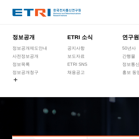
본문 바로가기
주요메뉴 바로가기
하단메뉴 바로가기
정보공개
ETRI 소식
연구원
정보공개제도안내
공지사항
50년사
사전정보공개
보도자료
간행물
정보목록
ETRI SNS
정보통신
정보공개청구
채용공고
홍보 동
경영공시
공공데이터개방
사업실명제