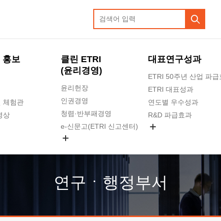
 홍보
클린 ETRI
대표연구성과
(윤리경영)
ETRI 50주년 산업 파
윤리헌장
ETRI 대표성과
인권경영
 체험관
연도별 우수성과
청렴·반부패경영
영상
R&D 파급효과
e-신문고(ETRI 신고센터)
지식공유플랫폼
공익신고
청렴포털 신고
고객의소리
연구ㆍ행정부서
수의계약 현황
부패징계 현황
감사결과공개