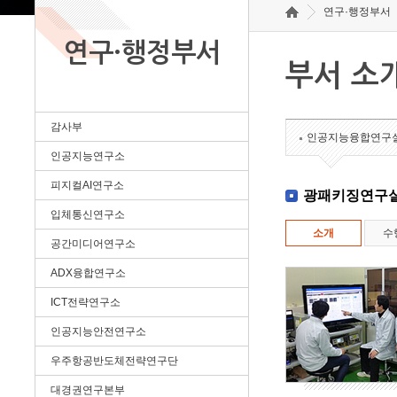
연구·행정부서
연구·행정부서
부서 소
감사부
인공지능융합연구
인공지능연구소
피지컬AI연구소
광패키징연구
입체통신연구소
소개
수
공간미디어연구소
ADX융합연구소
ICT전략연구소
인공지능안전연구소
우주항공반도체전략연구단
대경권연구본부