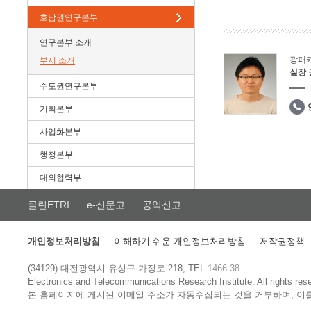
호남권연구본부
연구본부 소개
광패
부서 소개
실장
수도권연구본부
기획본부
사업화본부
행정본부
대외협력부
클린ETRI
e-신문고
공익신고
개인정보처리방침
이해하기 쉬운 개인정보처리방침
저작권정책
(34129) 대전광역시 유성구 가정로 218, TEL
1466-38
Electronics and Telecommunications Research Institute.
All rights res
본 홈페이지에 게시된 이메일 주소가 자동수집되는 것을 거부하며, 이