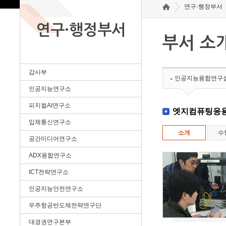
연구·행정부서
연구·행정부서
부서 소
감사부
인공지능융합연구
인공지능연구소
피지컬AI연구소
엣지컴퓨팅응
입체통신연구소
소개
수
공간미디어연구소
ADX융합연구소
ICT전략연구소
인공지능안전연구소
우주항공반도체전략연구단
대경권연구본부