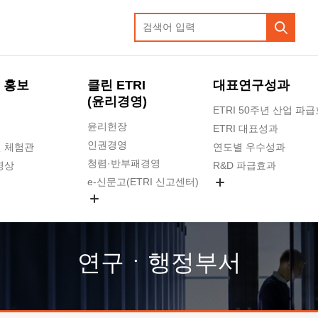
 홍보
클린 ETRI
대표연구성과
(윤리경영)
ETRI 50주년 산업 파
윤리헌장
ETRI 대표성과
인권경영
 체험관
연도별 우수성과
청렴·반부패경영
영상
R&D 파급효과
e-신문고(ETRI 신고센터)
지식공유플랫폼
공익신고
청렴포털 신고
고객의소리
연구ㆍ행정부서
수의계약 현황
부패징계 현황
감사결과공개