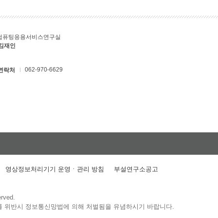
컴퓨팅응용서비스연구실
 김재인
062-970-6629
연락처
영상정보처리기기 운영ㆍ관리 방침
부설연구소공고
erved.
를 위반시 정보통신망법에 의해 처벌됨을 유념하시기 바랍니다.