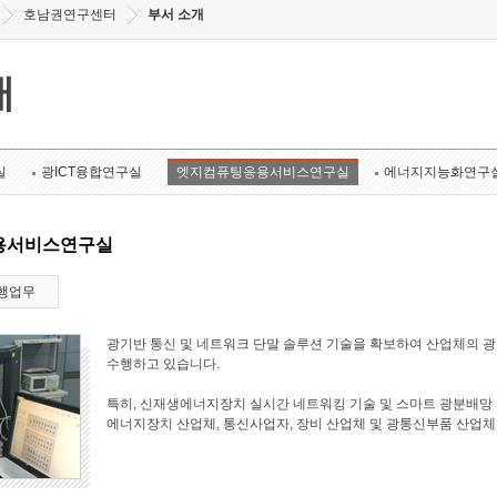
호남권연구센터
부서 소개
개
실
광ICT융합연구실
엣지컴퓨팅응용서비스연구실
에너지지능화연구
용서비스연구실
행업무
광기반 통신 및 네트워크 단말 솔루션 기술을 확보하여 산업체의 
수행하고 있습니다.
특히, 신재생에너지장치 실시간 네트워킹 기술 및 스마트 광분배망 
에너지장치 산업체, 통신사업자, 장비 산업체 및 광통신부품 산업체