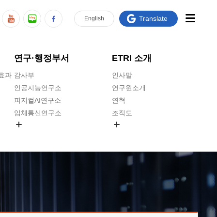
Translate
En
glish
연구·행정부서
ETRI 소개
급효과
감사부
인사말
인공지능연구소
연구원소개
피지컬AI연구소
연혁
입체통신연구소
조직도
공간미디어연구소
기타 공개정보
ADX융합연구소
원규 제·개정 예고
ICT전략연구소
연구원 고객헌장
인공지능안전연구소
ETRI CI
우주항공반도체전략연구단
주요업무연락처
대경권연구본부
찾아오시는길
호남권연구본부