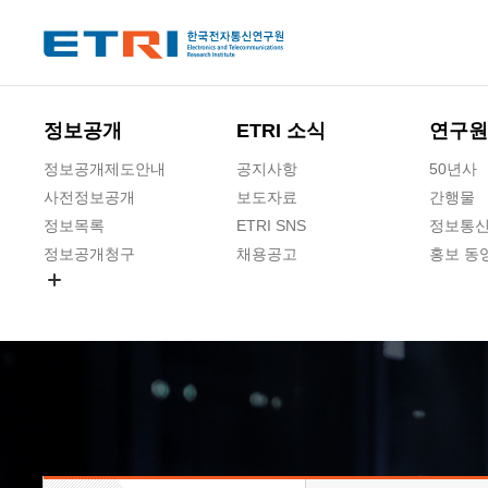
본문 바로가기
주요메뉴 바로가기
하단메뉴 바로가기
정보공개
ETRI 소식
연구원
정보공개제도안내
공지사항
50년사
사전정보공개
보도자료
간행물
정보목록
ETRI SNS
정보통신
정보공개청구
채용공고
홍보 동
경영공시
공공데이터개방
사업실명제