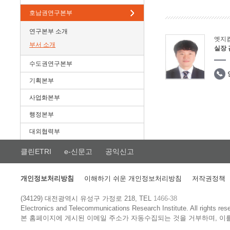
호남권연구본부
연구본부 소개
엣지
부서 소개
실장
수도권연구본부
기획본부
사업화본부
행정본부
대외협력부
클린ETRI
e-신문고
공익신고
개인정보처리방침
이해하기 쉬운 개인정보처리방침
저작권정책
(34129) 대전광역시 유성구 가정로 218, TEL
1466-38
Electronics and Telecommunications Research Institute.
All rights res
본 홈페이지에 게시된 이메일 주소가 자동수집되는 것을 거부하며, 이