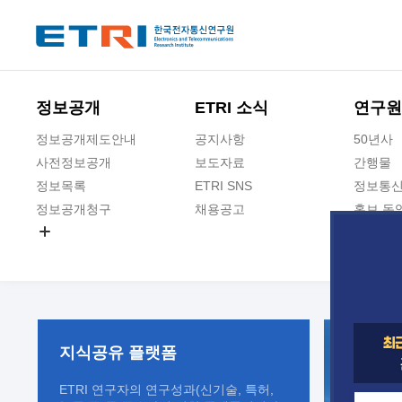
본문 바로가기
주요메뉴 바로가기
정보공개
ETRI 소식
연구원
정보공개제도안내
공지사항
50년사
사전정보공개
보도자료
간행물
정보목록
ETRI SNS
정보통신
정보공개청구
채용공고
홍보 동
경영공시
공공데이터개방
사업실명제
지식공유
플랫폼
ETRI 연구자의 연구성과(신기술, 특허,