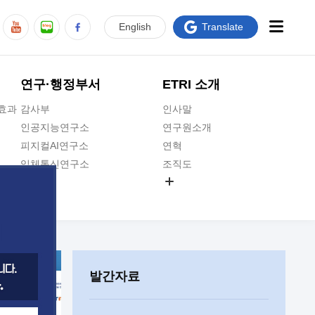
En
glish
Translate
연구·행정부서
ETRI 소개
급효과
감사부
인사말
인공지능연구소
연구원소개
피지컬AI연구소
연혁
입체통신연구소
조직도
공간미디어연구소
기타 공개정보
ADX융합연구소
원규 제·개정 예고
ICT전략연구소
연구원 고객헌장
인공지능안전연구소
ETRI CI
우주항공반도체전략연구단
주요업무연락처
발간자료
대경권연구본부
찾아오시는길
호남권연구본부