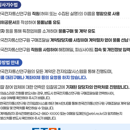
료
기술사업화플랫폼/기술
기술예고
중소기
보유특허
이전가
융합기술연구생산센터
반도