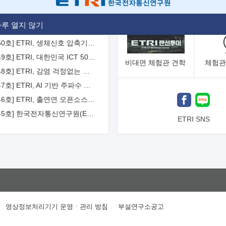
[2026-51호] ETRI, 항로표지 해양 IoT 무선통신체계 개발 나선다
루 열지 않기
[2026-50호] ETRI, 생체신호 압축기술 국제표준 채택...의료 AI 시대 연다
[2026-49호] ETRI, 대한민국 ICT 50년 역사를 담은 온라인 50년사 공개
비대면
체험관 견학
체험관
[2026-48호] ETRI, 감염 걱정없는 공중 터치 인터페이스 시대 연다
[2026-47호] ETRI, AI 기반 주파수 예측기술 국제표준 이끌어
[2026-46호] ETRI, 출연연 오픈소스 협의체 '범출연연'으로 확대 운영
[2026-45호] 한국전자통신연구원(ETRI) 인사
ETRI SNS
영상정보처리기기 운영ㆍ관리 방침
부설연구소공고