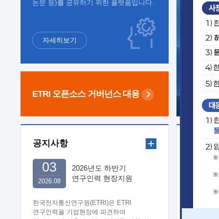
논문 등)를 공유하기 위한 플랫폼입니다.
자세히보기
ETRI 오픈소스
거버넌스 대응
공지사항
보도자
03
2026년도 하반기
연구인력 현장지원
2026.08
희망기업 신청/접수
한국전자통신연구원(ETRI)은 ETRI
연구인력을 기업현장에 파견하여