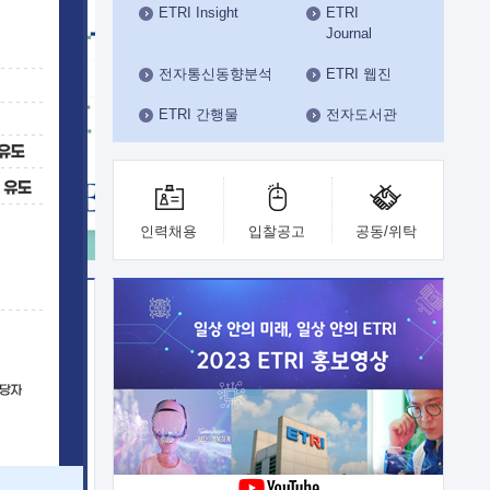
ETRI Insight
ETRI
수도권연구본부
Journal
기획본부
사업화본부
전자통신동향분석
ETRI 웹진
행정본부
ETRI 간행물
전자도서관
대외협력부
인력채용
입찰공고
공동/위탁
이전
업 지원
능 기술
체실험실