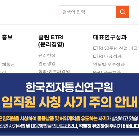
 홍보
클린 ETRI
대표연구성과
(윤리경영)
ETRI 50주년 산업 파
윤리헌장
ETRI 대표성과
인권경영
 체험관
연도별 우수성과
청렴·반부패경영
영상
R&D 파급효과
e-신문고(ETRI 신고센터)
지식공유플랫폼
공익신고
청렴포털 신고
고객의소리
수의계약 현황
부패징계 현황
감사결과공개