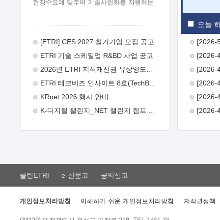
현장수요에 맞추어 기술사업화를 지원하는
『연구인력 현장지원』프로그램을
운영하고 있습니다.이에 연구인력의 지원을
오늘 하
희망하는 중소.중견기업에서는 신청하여
주시기 바랍니다.
2026년 8월
[ETRI] CES 2027 참가기업 모집 공고
한국전자통신연구원장
1. 추진개요

ETRI 기술 스케일업 R&BD 사업 공고
추진목적: ETRI 인력을 기업현장에 파견.
기술지원을 실시함으로써 ETRI 개발기술의
2026년 ETRI 지식재산권 유상양도계약 수요조사 공고
사업화를 지원하여 사업화성과를
ETRI 테크비즈 인사이트 8호(TechBiz Insight Vol.8) 발간
극대화하고, 지원기업을 강견기업으로
육성하고자 함.
 신청자격: ETRI
KRnet 2026 행사 안내
협력기업 및 일반 ICT 중소기업* 협력기업:
K-디지털 챌린지_NET 챌린지 캠프 시즌13 안내
ETRI 창업/연구소기업, 기술이전/출자기업
등 ETRI 개발기술을 사업화하고자 하는
기업
 파견기간: 1년 이상 [최대 3년까지
연속지원 가능]* 연속지원은 지원완료
시점에서 당해 지원실적과 차기 지원계획을
평가하여 결정
 기업부담: 연구인력
연봉기준 30 ~ 40%* (1년차) 연봉의 30%,
클린ETRI
e-신문고
공익신고
(2 ~ 3년차) 연봉의 40%
 추진일정(1)
희망기업 신청/접수(2)희망인력-희망기업
매칭(3)현장조사/ 선정(심의)(4)협약체결
개인정보처리방침
이해하기 쉬운 개인정보처리방침
저작권정책
(5)기업파견8월 3일 ~ 14일
8월 17일 ~
26일
9월초순
9월 중순
10월 이후*