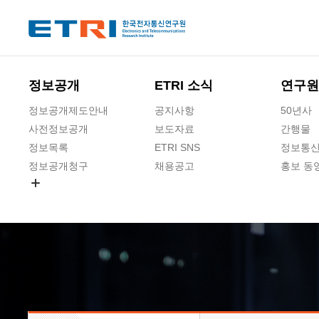
본문 바로가기
주요메뉴 바로가기
하단메뉴 바로가기
정보공개
ETRI 소식
연구원
정보공개제도안내
공지사항
50년사
사전정보공개
보도자료
간행물
정보목록
ETRI SNS
정보통신
정보공개청구
채용공고
홍보 동
경영공시
공공데이터개방
사업실명제