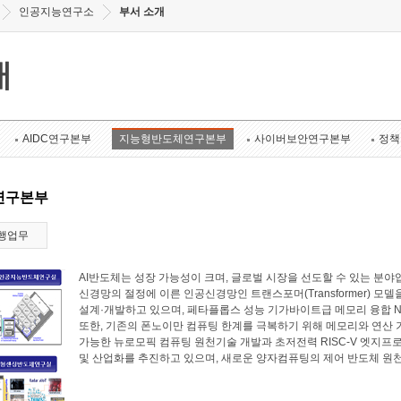
인공지능연구소
부서 소개
개
AIDC연구본부
지능형반도체연구본부
사이버보안연구본부
정책
연구본부
행업무
AI반도체는 성장 가능성이 크며, 글로벌 시장을 선도할 수 있는 
신경망의 절정에 이른 인공신경망인 트랜스포머(Transformer) 모
설계·개발하고 있으며, 페타플롭스 성능 기가바이트급 메모리 융합 N
또한, 기존의 폰노이만 컴퓨팅 한계를 극복하기 위해 메모리와 연산
가능한 뉴로모픽 컴퓨팅 원천기술 개발과 초저전력 RISC-V 엣지프로
및 산업화를 추진하고 있으며, 새로운 양자컴퓨팅의 제어 반도체 원천