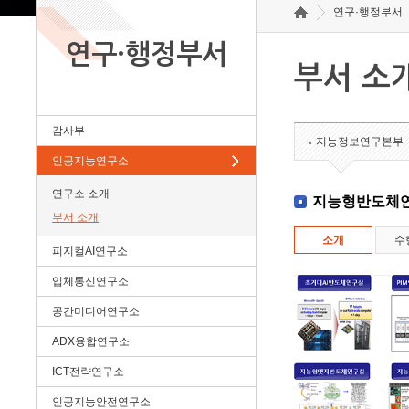
연구·행정부서
연구·행정부서
부서 소
감사부
지능정보연구본부
인공지능연구소
연구소 소개
지능형반도체
부서 소개
소개
수
피지컬AI연구소
입체통신연구소
공간미디어연구소
ADX융합연구소
ICT전략연구소
인공지능안전연구소