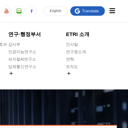
Translate
En
glish
연구·행정부서
ETRI 소개
급효과
감사부
인사말
인공지능연구소
연구원소개
피지컬AI연구소
연혁
입체통신연구소
조직도
공간미디어연구소
기타 공개정보
ADX융합연구소
원규 제·개정 예고
ICT전략연구소
연구원 고객헌장
인공지능안전연구소
ETRI CI
우주항공반도체전략연구단
주요업무연락처
대경권연구본부
찾아오시는길
호남권연구본부