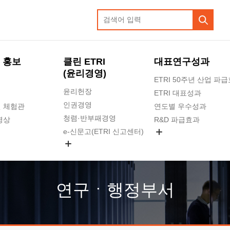
 홍보
클린 ETRI
대표연구성과
(윤리경영)
ETRI 50주년 산업 파
윤리헌장
ETRI 대표성과
인권경영
 체험관
연도별 우수성과
청렴·반부패경영
영상
R&D 파급효과
e-신문고(ETRI 신고센터)
지식공유플랫폼
공익신고
청렴포털 신고
고객의소리
연구ㆍ행정부서
수의계약 현황
부패징계 현황
감사결과공개