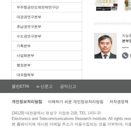
우주항공반도체전략연구단
대경권연구본부
호남권연구본부
지능
수도권연구본부
본부
기획본부
사업화본부
행정본부
대외협력부
클린ETRI
e-신문고
공익신고
개인정보처리방침
이해하기 쉬운 개인정보처리방침
저작권정책
(34129) 대전광역시 유성구 가정로 218, TEL
1466-38
Electronics and Telecommunications Research Institute.
All rights res
본 홈페이지에 게시된 이메일 주소가 자동수집되는 것을 거부하며, 이