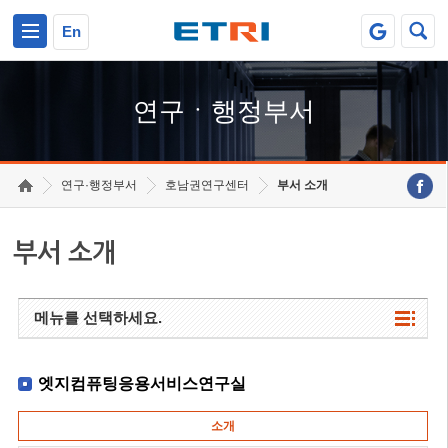
본문 바로가기
주요메뉴 바로가기
하단메뉴 바로가기
En
연구ㆍ행정부서
연구·행정부서
호남권연구센터
부서 소개
부서 소개
메뉴를 선택하세요.
엣지컴퓨팅응용서비스연구실
소개