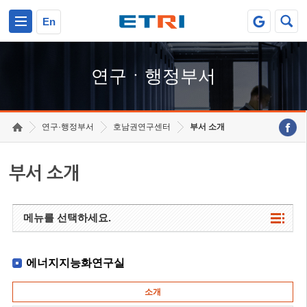
본문 바로가기
주요메뉴 바로가기
하단메뉴 바로가기
En
연구ㆍ행정부서
연구·행정부서
호남권연구센터
부서 소개
부서 소개
메뉴를 선택하세요.
에너지지능화연구실
소개