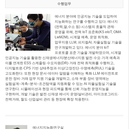
수행업무
에너지 분야에 인공지능 기술을 도입하여
지능화하는 연구를 수행하고 있다. 에너지
(전력,열,수소 등) 시스템의 효율적 관제·
운영을 위해, 전력 IoT 표준화(KS eIoT, OMA
LwM2M), 시계열 예측, 운영 최적화,
업무지원 LLM, 피지컬AI, 자율실험실 기술을
연구개발하고 있다. 에너지 분야 IoT
프로토콜 표준 기술을 개발하였으며, 시계열
인공지능 기술을 활용한 신재생에너지/분산에너지원 발전·수요·가격 예측과
이를 연계한 ESS 스케줄링·수요자원(DR)·거래 전략 최적화를 수행하고,
디지털트윈·CPS 기반 상태추정과 이상/고장진단·수명예측(RUL) 기술을
고도화한다. 또한 현장 문서·데이터·알람을 이해하는 특화 LLM 에이전트로
운전·정비·거래 업무 지원 기술을 개발하고, 소재·부품·장비 영역에는
실험설계–계측–분석–조건탐색을 자동화할 수 있는 AI 자율실험실 기술을
연구한다. 시뮬레이션과 현장 피드백을 통해 신뢰 가능한 운영지능을
구현하며, 개발 기술은 발전·신재생 에너지 운영/설비관리, 마이크로그리드·
전력거래, 철도·산업설비 관리 등 현장에 확장 적용한다.
에너지지능화연구실