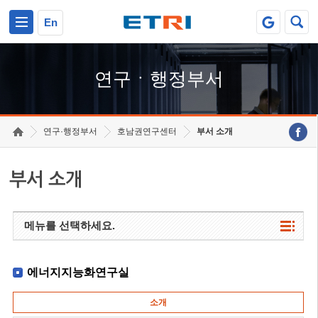
본문 바로가기
주요메뉴 바로가기
하단메뉴 바로가기
En
연구ㆍ행정부서
연구·행정부서
호남권연구센터
부서 소개
부서 소개
메뉴를 선택하세요.
에너지지능화연구실
소개