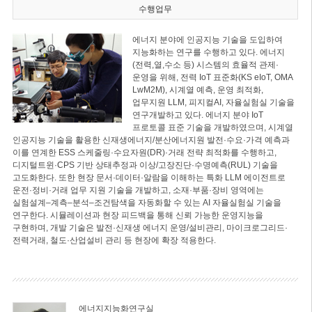
수행업무
에너지 분야에 인공지능 기술을 도입하여
지능화하는 연구를 수행하고 있다. 에너지
(전력,열,수소 등) 시스템의 효율적 관제·
운영을 위해, 전력 IoT 표준화(KS eIoT, OMA
LwM2M), 시계열 예측, 운영 최적화,
업무지원 LLM, 피지컬AI, 자율실험실 기술을
연구개발하고 있다. 에너지 분야 IoT
프로토콜 표준 기술을 개발하였으며, 시계열
인공지능 기술을 활용한 신재생에너지/분산에너지원 발전·수요·가격 예측과
이를 연계한 ESS 스케줄링·수요자원(DR)·거래 전략 최적화를 수행하고,
디지털트윈·CPS 기반 상태추정과 이상/고장진단·수명예측(RUL) 기술을
고도화한다. 또한 현장 문서·데이터·알람을 이해하는 특화 LLM 에이전트로
운전·정비·거래 업무 지원 기술을 개발하고, 소재·부품·장비 영역에는
실험설계–계측–분석–조건탐색을 자동화할 수 있는 AI 자율실험실 기술을
연구한다. 시뮬레이션과 현장 피드백을 통해 신뢰 가능한 운영지능을
구현하며, 개발 기술은 발전·신재생 에너지 운영/설비관리, 마이크로그리드·
전력거래, 철도·산업설비 관리 등 현장에 확장 적용한다.
에너지지능화연구실