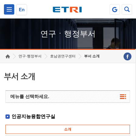
본문 바로가기
주요메뉴 바로가기
하단메뉴 바로가기
En
연구ㆍ행정부서
연구·행정부서
호남권연구센터
부서 소개
부서 소개
메뉴를 선택하세요.
인공지능융합연구실
소개