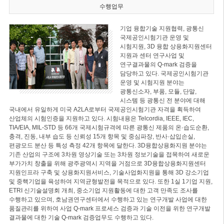
수행업무
기업 융합기술 지원협력, 광통신
국제공인시험기관 운영 및
시험지원, 3D 융합 상용화지원센터
지원과 센터 연구사업 및
연구결과물의 Q-mark 검증을
담당하고 있다. 국제공인시험기관
운영 및 시험지원 분야는
광통신소자, 부품, 모듈, 단말,
시스템 등 광통신 전 분야에 대해
국내에서 유일하게 미국 A2LA로부터 국제공인시험기관 자격을 획득하여
산업체의 시험인증을 지원하고 있다. 시험내용은 Telcordia, IEEE, IEC,
TIA/EIA, MIL-STD 등 66개 국제시험규격에 따른 광통신 제품의 온·습도순환,
충격, 진동, 내부 습도 등 신뢰성 15개 항목 및 중심파장, 반사·삽입손실,
편광모드 분산 등 특성 측정 42개 항목에 달한다. 3D융합상용화지원 분야는
기존 산업의 구조에 3차원 영상기술 또는 3차원 정보기술을 접목하여 새로운
부가가치 창출을 위해 광주광역시 지역을 거점으로 3D융합상용화지원센터
지원인프라 구축 및 상용화지원서비스, 기술사업화지원을 통해 3D 강소기업
및 중핵기업을 육성하여 지역균형발전을 목적으로 있다. 또한 1실 1기업 지원,
ETRI 신기술설명회 개최, 중소기업 지원활동에 대한 고객 만족도 조사를
수행하고 있으며, 호남권연구센터에서 수행하고 있는 연구개발 사업에 대한
품질관리를 위하여 사업 Q-mark 프로세스 검증과 기술 이전을 위한 연구개발
결과물에 대한 기술 Q-mark 검증업무도 수행하고 있다.