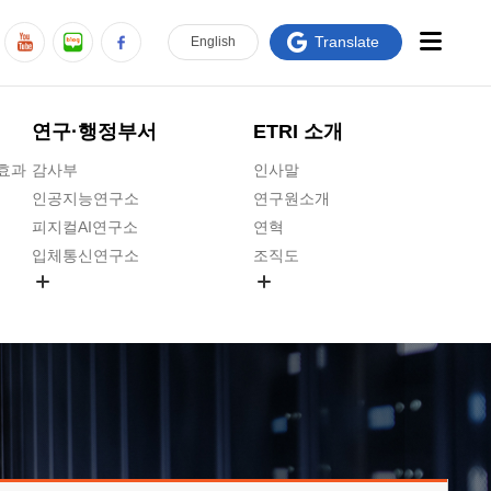
Translate
En
glish
연구·행정부서
ETRI 소개
급효과
감사부
인사말
인공지능연구소
연구원소개
피지컬AI연구소
연혁
입체통신연구소
조직도
공간미디어연구소
기타 공개정보
ADX융합연구소
원규 제·개정 예고
ICT전략연구소
연구원 고객헌장
인공지능안전연구소
ETRI CI
우주항공반도체전략연구단
주요업무연락처
대경권연구본부
찾아오시는길
호남권연구본부