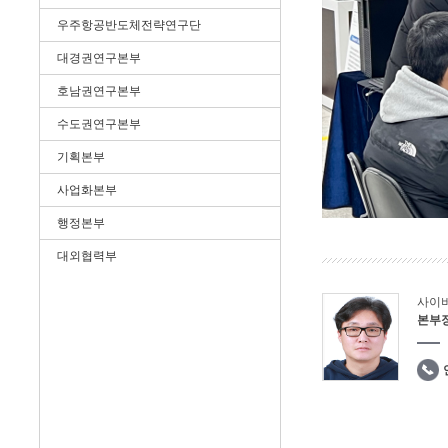
우주항공반도체전략연구단
대경권연구본부
호남권연구본부
수도권연구본부
기획본부
사업화본부
행정본부
대외협력부
사이
본부