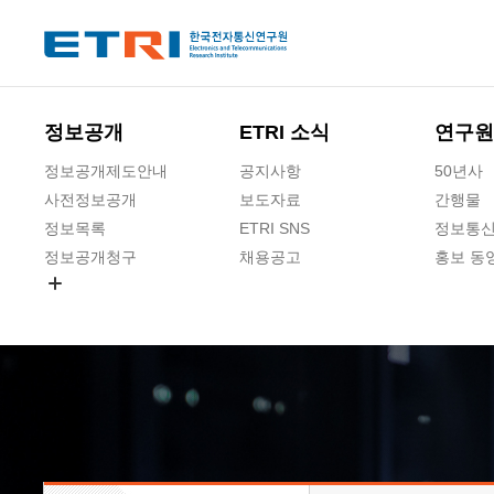
본문 바로가기
주요메뉴 바로가기
하단메뉴 바로가기
정보공개
ETRI 소식
연구원
정보공개제도안내
공지사항
50년사
사전정보공개
보도자료
간행물
정보목록
ETRI SNS
정보통신
정보공개청구
채용공고
홍보 동
경영공시
공공데이터개방
사업실명제