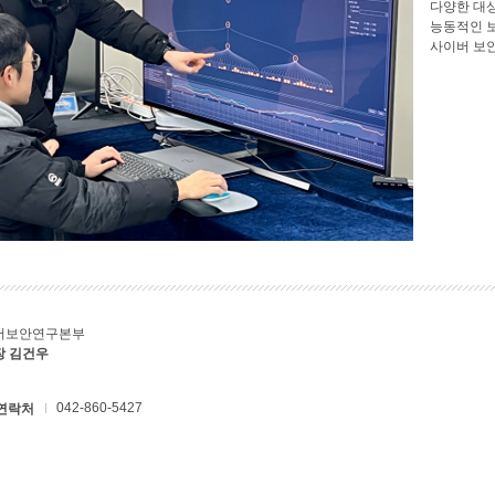
다양한 대
능동적인 
사이버 보
버보안연구본부
장 김건우
042-860-5427
연락처