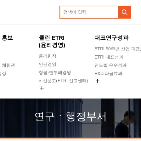
 홍보
클린 ETRI
대표연구성과
(윤리경영)
ETRI 50주년 산업 파
윤리헌장
ETRI 대표성과
인권경영
 체험관
연도별 우수성과
청렴·반부패경영
영상
R&D 파급효과
e-신문고(ETRI 신고센터)
지식공유플랫폼
공익신고
청렴포털 신고
고객의소리
연구ㆍ행정부서
수의계약 현황
부패징계 현황
감사결과공개