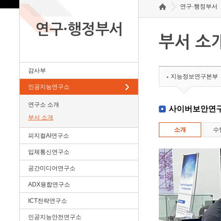
연구·행정부서
연구·행정부서
부서 소
감사부
지능정보연구본부
인공지능연구소
연구소 소개
사이버보안연
부서 소개
소개
수
피지컬AI연구소
입체통신연구소
공간미디어연구소
ADX융합연구소
ICT전략연구소
인공지능안전연구소