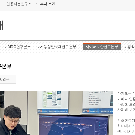
인공지능연구소
부서 소개
개
AIDC연구본부
지능형반도체연구본부
사이버보안연구본부
정책
구본부
행업무
다가오는 메
아바타 인증
다양한 보안
사이버 보
암호인증기
차세대시스
센터에서, 