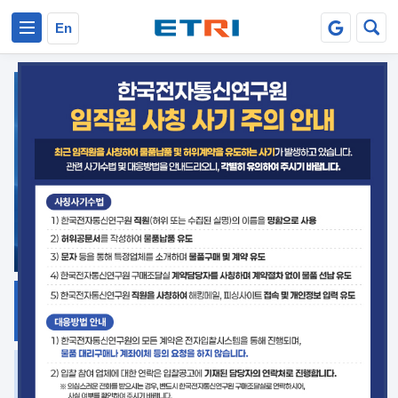
본문 바로가기
주요메뉴 바로가기
En
지식공유
ETRI 오픈소스
플랫폼
거버넌스 대응
발간자료