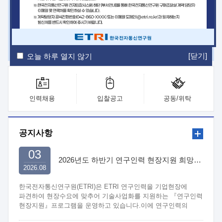
ETRI Insight
ETRI Journal
전자통신동향분석
ETRI 웹진
ETRI 간행물
전자도서관
[닫기]
오늘 하루 열지 않기
인력채용
입찰공고
공동/위탁
공지사항
03
2026년도 하반기 연구인력 현장지원 희망기업 신청/접수
2026.08
한국전자통신연구원(ETRI)은 ETRI 연구인력을 기업현장에
파견하여 현장수요에 맞추어 기술사업화를 지원하는 『연구인력
현장지원』프로그램을 운영하고 있습니다.이에 연구인력의
지원을 희망하는 중소.중견기업에서는 신청하여 주시기