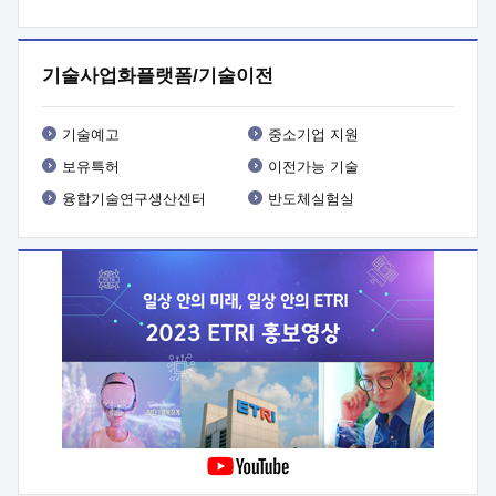
프로그램 개발
 상세이력ㅇ(붙 임1) 대상인력 A 상세이력ㅇ(붙
임2) 대상인력 B 상세이력
3. 신청방법 및 향후일정 등

신청방법: 이메일 (verdi@etri.re.kr)* <별첨양식>을 작성하여
기술사업화플랫폼/기술이전
제출
 문 의 처: ETRI사업화본부 기업성장지원부
기업성장지원전략실ㅇ오경석 책임 연구원 (T. 042-860-5076,
verdi@etri.re.kr)
 제출양식
ㅇ(별첨양식) ETRI연구인력
기술예고
중소기업 지원
현장지원 신청서 (기업)
보유특허
이전가능 기술
융합기술연구생산센터
반도체실험실