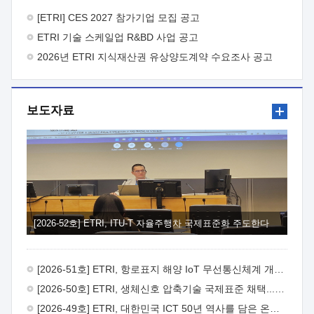
바랍니다.
2026년 8월 한국전자통신연구원장
1. 추진개요

추진목적: ETRI 인력을 기업현장에 파견. 기술지원을
[ETRI] CES 2027 참가기업 모집 공고
실시함으로써 ETRI 개발기술의 사업화를 지원하여
ETRI 기술 스케일업 R&BD 사업 공고
사업화성과를 극대화하고, 지원기업을 강견기업으로 육성하고자
함.
2026년 ETRI 지식재산권 유상양도계약 수요조사 공고
 신청자격: ETRI 협력기업 및 일반 ICT 중소기업*
협력기업: ETRI 창업/연구소기업, 기술이전/출자기업 등 ETRI
개발기술을 사업화하고자 하는 기업
 파견기간: 1년 이상
[최대 3년까지 연속지원 가능]* 연속지원은 지원완료 시점에서
보도자료
당해 지원실적과 차기 지원계획을 평가하여 결정
 기업부담:
연구인력 연봉기준 30 ~ 40%* (1년차) 연봉의 30%, (2 ~ 3년차)
연봉의 40%
 추진일정(1)희망기업 신청/접수(2)희망인력-
희망기업 매칭(3)현장조사/ 선정(심의)(4)협약체결(5)
기업파견8월 3일 ~ 14일
8월 17일 ~ 26일
9월초순
9월 중순
10월 이후* 상기일정은 희망인력-희망기업간 매칭 원활시를
가정한 것으로 상황에 따라 상당기간 일정이 지연될 수 있음. **
(1)희망인력-희망기업간 적합성이 낮다고 판단되거나, (2)
희망인력이 파견의사를 철회할 경우 후속 절차가 진행되지 않을
[2026-52호] ETRI, ITU-T 자율주행차 국제표준화 주도한다
수 있음.2. 현장지원 희망인력 및 상세이력
 희망인력
목록기술분야연구인력번호지원가능 기술반도체/
전자소자A반도체 소자(trasistor/diode) 제작 공정 전자소자 제작
[2026-51호] ETRI, 항로표지 해양 IoT 무선통신체계 개발 나선다
공정(FET / SBD 등 )유기물 반도체 소재 및 소자 설계, 합성 및
제작바이오센서 설계/제작토양/수질/가스 센서 설계/
[2026-50호] ETRI, 생체신호 압축기술 국제표준 채택...의료 AI 시대 연다
제작광소자응용B광 센서 및 응용 시스템시스템 제어 및 데이터
[2026-49호] ETRI, 대한민국 ICT 50년 역사를 담은 온라인 50년사 공개
처리FPGA 제어, VHDL 프로그램 개발Labview, Python, C