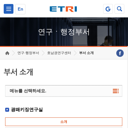
본문 바로가기
주요메뉴 바로가기
하단메뉴 바로가기
En
연구ㆍ행정부서
연구·행정부서
호남권연구센터
부서 소개
부서 소개
메뉴를 선택하세요.
광패키징연구실
소개