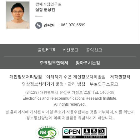
광패키징연구실
실장 권상진
062-970-6599
연락처
클린ETRI
e-신문고
공익신고
주요업무연락처
찾아오시는길
개인정보처리방침
이해하기 쉬운 개인정보처리방침
저작권정책
영상정보처리기기 운영ㆍ관리 방침
부설연구소공고
(34129) 대전광역시 유성구 가정로 218, TEL
1466-38
Electronics and Telecommunications Research Institute.
All rights reserved.
본 홈페이지에 게시된 이메일 주소가 자동수집되는 것을 거부하며, 이를 위반시
정보통신망법에 의해 처벌됨을 유념하시기 바랍니다.