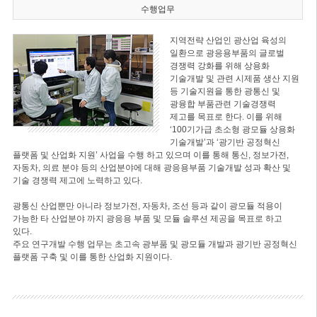
수행업무
지역전략 산업인 광산업 육성의
일환으로 광응용부품의 글로벌
경쟁력 강화를 위해 상용화
기술개발 및 관련 시제품 생산 지원
등 기술지원을 통한 광통신 및
광융합 부품관련 기술경쟁력
제고를 목표로 한다. 이를 위해
‘100기가급 초소형 광모듈 상용화
기술개발’과 ‘광기반 공정혁신
플랫폼 및 산업화 지원’ 사업을 수행 하고 있으며 이를 통해 통신, 정보가전,
자동차, 의료 분야 등의 산업분야에 대해 광응용부품 기술개발 성과 확산 및
기술 경쟁력 제고에 노력하고 있다.
광통신 산업뿐만 아니라 정보가전, 자동차, 조선 등과 같이 광모듈 적용이
가능한 타 산업분야 까지 광응용 부품 및 모듈 솔루션 제공을 목표로 하고
있다.
주요 연구개발 수행 업무는 초고속 광부품 및 광모듈 개발과 광기반 공정혁신
플랫폼 구축 및 이를 통한 산업화 지원이다.