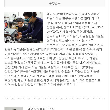
수행업무
에너지 분야에 인공지능 기술을 도입하여
지능화하는 연구를 수행하고 있다. 에너지
(전력,열,수소 등) 시스템의 효율적 관제·
운영을 위해, 전력 IoT 표준화(KS eIoT, OMA
LwM2M), 시계열 예측, 운영 최적화,
업무지원 LLM, 피지컬AI, 자율실험실 기술을
연구개발하고 있다. 에너지 분야 IoT
프로토콜 표준 기술을 개발하였으며, 시계열
인공지능 기술을 활용한 신재생에너지/분산에너지원 발전·수요·가격 예측과
이를 연계한 ESS 스케줄링·수요자원(DR)·거래 전략 최적화를 수행하고,
디지털트윈·CPS 기반 상태추정과 이상/고장진단·수명예측(RUL) 기술을
고도화한다. 또한 현장 문서·데이터·알람을 이해하는 특화 LLM 에이전트로
운전·정비·거래 업무 지원 기술을 개발하고, 소재·부품·장비 영역에는
실험설계–계측–분석–조건탐색을 자동화할 수 있는 AI 자율실험실 기술을
연구한다. 시뮬레이션과 현장 피드백을 통해 신뢰 가능한 운영지능을
구현하며, 개발 기술은 발전·신재생 에너지 운영/설비관리, 마이크로그리드·
전력거래, 철도·산업설비 관리 등 현장에 확장 적용한다.
에너지지능화연구실