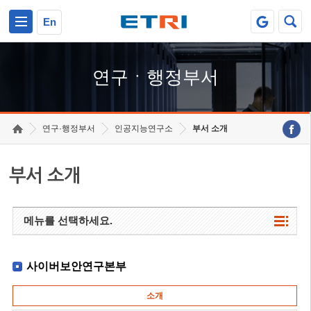
본문 바로가기
주요메뉴 바로가기
하단메뉴 바로가기
En
연구ㆍ행정부서
연구·행정부서
인공지능연구소
부서 소개
부서 소개
메뉴를 선택하세요.
사이버보안연구본부
소개