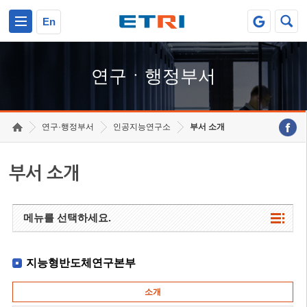
본문 바로가기
주요메뉴 바로가기
하단메뉴 바로가기
En
연구ㆍ행정부서
연구·행정부서
인공지능연구소
부서 소개
부서 소개
메뉴를 선택하세요.
지능형반도체연구본부
소개