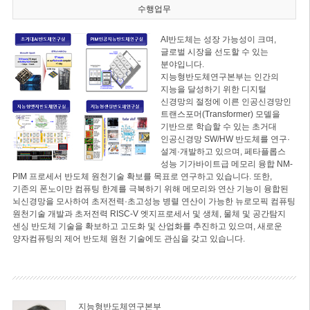
수행업무
AI반도체는 성장 가능성이 크며,
글로벌 시장을 선도할 수 있는
분야입니다.
지능형반도체연구본부는 인간의
지능을 달성하기 위한 디지털
신경망의 절정에 이른 인공신경망인
트랜스포머(Transformer) 모델을
기반으로 학습할 수 있는 초거대
인공신경망 SW/HW 반도체를 연구·
설계·개발하고 있으며, 페타플롭스
성능 기가바이트급 메모리 융합 NM-
PIM 프로세서 반도체 원천기술 확보를 목표로 연구하고 있습니다. 또한,
기존의 폰노이만 컴퓨팅 한계를 극복하기 위해 메모리와 연산 기능이 융합된
뇌신경망을 모사하여 초저전력·초고성능 병렬 연산이 가능한 뉴로모픽 컴퓨팅
원천기술 개발과 초저전력 RISC-V 엣지프로세서 및 생체, 물체 및 공간탐지
센싱 반도체 기술을 확보하고 고도화 및 산업화를 추진하고 있으며, 새로운
양자컴퓨팅의 제어 반도체 원천 기술에도 관심을 갖고 있습니다.
지능형반도체연구본부