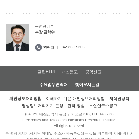
운영관리부
부장 김학수
042-860-5308
연락처
클린ETRI
e-신문고
공익신고
주요업무연락처
찾아오시는길
개인정보처리방침
이해하기 쉬운 개인정보처리방침
저작권정책
영상정보처리기기 운영ㆍ관리 방침
부설연구소공고
(34129) 대전광역시 유성구 가정로 218, TEL
1466-38
Electronics and Telecommunications Research Institute.
All rights reserved.
본 홈페이지에 게시된 이메일 주소가 자동수집되는 것을 거부하며, 이를 위반시