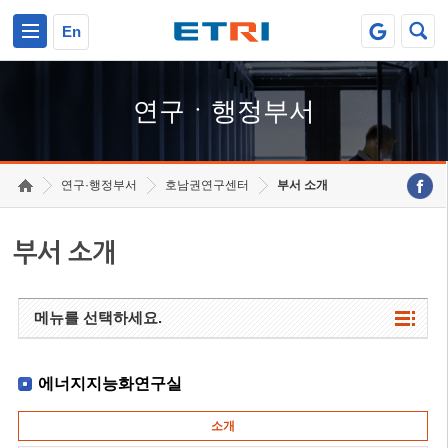
본문 바로가기
주요메뉴 바로가기
하단메뉴 바로가기
En
연구ㆍ행정부서
연구·행정부서
호남권연구센터
부서 소개
부서 소개
메뉴를 선택하세요.
에너지지능화연구실
소개