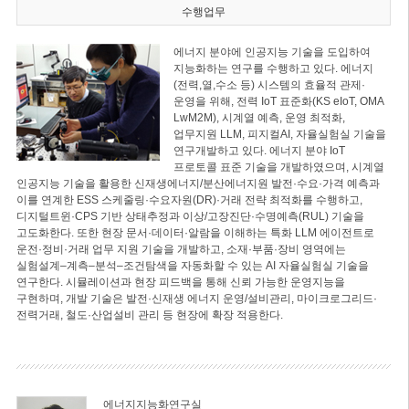
수행업무
에너지 분야에 인공지능 기술을 도입하여
지능화하는 연구를 수행하고 있다. 에너지
(전력,열,수소 등) 시스템의 효율적 관제·
운영을 위해, 전력 IoT 표준화(KS eIoT, OMA
LwM2M), 시계열 예측, 운영 최적화,
업무지원 LLM, 피지컬AI, 자율실험실 기술을
연구개발하고 있다. 에너지 분야 IoT
프로토콜 표준 기술을 개발하였으며, 시계열
인공지능 기술을 활용한 신재생에너지/분산에너지원 발전·수요·가격 예측과
이를 연계한 ESS 스케줄링·수요자원(DR)·거래 전략 최적화를 수행하고,
디지털트윈·CPS 기반 상태추정과 이상/고장진단·수명예측(RUL) 기술을
고도화한다. 또한 현장 문서·데이터·알람을 이해하는 특화 LLM 에이전트로
운전·정비·거래 업무 지원 기술을 개발하고, 소재·부품·장비 영역에는
실험설계–계측–분석–조건탐색을 자동화할 수 있는 AI 자율실험실 기술을
연구한다. 시뮬레이션과 현장 피드백을 통해 신뢰 가능한 운영지능을
구현하며, 개발 기술은 발전·신재생 에너지 운영/설비관리, 마이크로그리드·
전력거래, 철도·산업설비 관리 등 현장에 확장 적용한다.
에너지지능화연구실