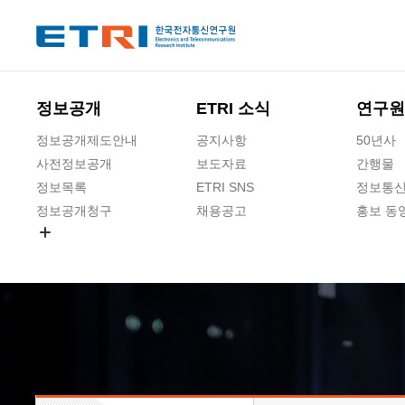
본문 바로가기
주요메뉴 바로가기
하단메뉴 바로가기
정보공개
ETRI 소식
연구원
정보공개제도안내
공지사항
50년사
사전정보공개
보도자료
간행물
정보목록
ETRI SNS
정보통신
정보공개청구
채용공고
홍보 동
경영공시
공공데이터개방
사업실명제