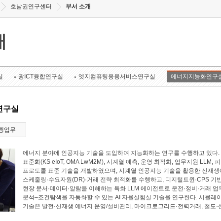
호남권연구센터
부서 소개
개
실
광ICT융합연구실
엣지컴퓨팅응용서비스연구실
에너지지능화연구
연구실
행업무
에너지 분야에 인공지능 기술을 도입하여 지능화하는 연구를 수행하고 있다. 에너
표준화(KS eIoT, OMA LwM2M), 시계열 예측, 운영 최적화, 업무지원 LL
프로토콜 표준 기술을 개발하였으며, 시계열 인공지능 기술을 활용한 신재생에
스케줄링·수요자원(DR)·거래 전략 최적화를 수행하고, 디지털트윈·CPS 기
현장 문서·데이터·알람을 이해하는 특화 LLM 에이전트로 운전·정비·거래 업
분석–조건탐색을 자동화할 수 있는 AI 자율실험실 기술을 연구한다. 시뮬레
기술은 발전·신재생 에너지 운영/설비관리, 마이크로그리드·전력거래, 철도·