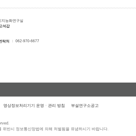
지지능화연구실
 고석갑
062-970-6677
연락처
영상정보처리기기 운영ㆍ관리 방침
부설연구소공고
erved.
를 위반시 정보통신망법에 의해 처벌됨을 유념하시기 바랍니다.