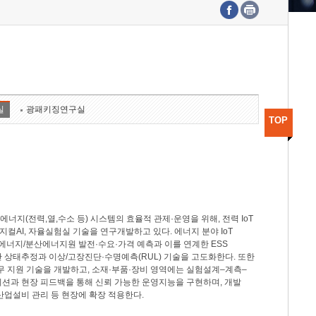
수도권연구본부
기획본부
사업화본부
행정본부
대외협력부
실
광패키징연구실
TOP
지(전력,열,수소 등) 시스템의 효율적 관제·운영을 위해, 전력 IoT
M, 피지컬AI, 자율실험실 기술을 연구개발하고 있다. 에너지 분야 IoT
너지/분산에너지원 발전·수요·가격 예측과 이를 연계한 ESS
반 상태추정과 이상/고장진단·수명예측(RUL) 기술을 고도화한다. 또한
무 지원 기술을 개발하고, 소재·부품·장비 영역에는 실험설계–계측–
이션과 현장 피드백을 통해 신뢰 가능한 운영지능을 구현하며, 개발
산업설비 관리 등 현장에 확장 적용한다.