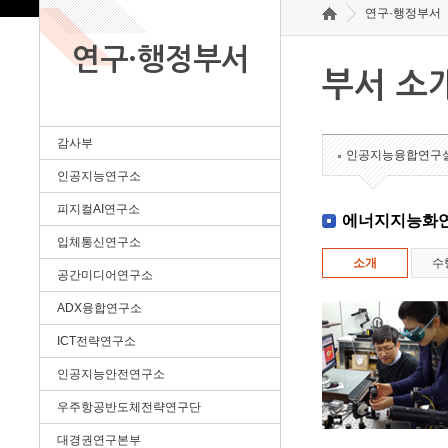
연구·행정부서
연구·행정부서
부서 소
감사부
인공지능융합연구
인공지능연구소
피지컬AI연구소
에너지지능화
입체통신연구소
소개
수
공간미디어연구소
ADX융합연구소
ICT전략연구소
인공지능안전연구소
우주항공반도체전략연구단
대경권연구본부