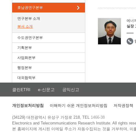
호남권연구본부
연구본부 소개
에너
실장
부서 소개
수도권연구본부
기획본부
사업화본부
행정본부
대외협력부
클린ETRI
e-신문고
공익신고
개인정보처리방침
이해하기 쉬운 개인정보처리방침
저작권정책
(34129) 대전광역시 유성구 가정로 218, TEL
1466-38
Electronics and Telecommunications Research Institute.
All rights res
본 홈페이지에 게시된 이메일 주소가 자동수집되는 것을 거부하며, 이