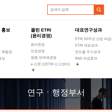
 홍보
클린 ETRI
대표연구성과
(윤리경영)
ETRI 50주년 산업 파
윤리헌장
ETRI 대표성과
인권경영
 체험관
연도별 우수성과
청렴·반부패경영
영상
R&D 파급효과
e-신문고(ETRI 신고센터)
지식공유플랫폼
공익신고
청렴포털 신고
고객의소리
연구ㆍ행정부서
수의계약 현황
부패징계 현황
감사결과공개