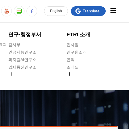
Translate
En
glish
연구·행정부서
ETRI 소개
급효과
감사부
인사말
인공지능연구소
연구원소개
피지컬AI연구소
연혁
입체통신연구소
조직도
공간미디어연구소
기타 공개정보
ADX융합연구소
원규 제·개정 예고
ICT전략연구소
연구원 고객헌장
인공지능안전연구소
ETRI CI
우주항공반도체전략연구단
주요업무연락처
대경권연구본부
찾아오시는길
호남권연구본부