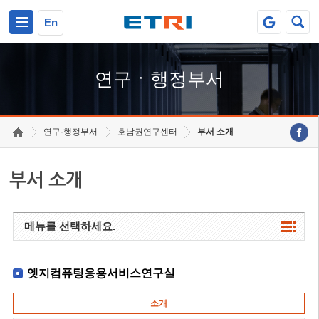
본문 바로가기
주요메뉴 바로가기
하단메뉴 바로가기
En
연구ㆍ행정부서
연구·행정부서
호남권연구센터
부서 소개
부서 소개
메뉴를 선택하세요.
엣지컴퓨팅응용서비스연구실
소개